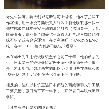
老先生笑著在義大利威尼斯運河上逍遙。他在慕拉諾工
作室裡，用一堆虎背熊腰義大利吹手替他吹製那一個一
個彷彿來自日本平安王朝的漆器飾筥（鑲繪盒子），他
吹著看著，是不是也想著吃一盤義大利拿坡里肉醬麵滋
味不錯？或者穿過運河，在哈利酒吧（HARRY’S BAR）
吃一客RISOTTO義大利起司飯也很過癮？
早在藤田先生用琉璃吹製盒子之前二十年，他的啟蒙先
生，日本第一代琉璃藝術家岩田藤七也吹過盒子。但
是，岩田努力地強調西方的風格，使得那些在傳統和現
代掙扎的盒子，沒有在時代裡留下任何痕跡。
相反的，強烈以材質直述日本傳統的蒔繪和和式手工紙
工藝美術，藤田喬平五十年來，一直代表日本現代琉璃
藝術。
這其中有些什麼樣的隱喻嗎？