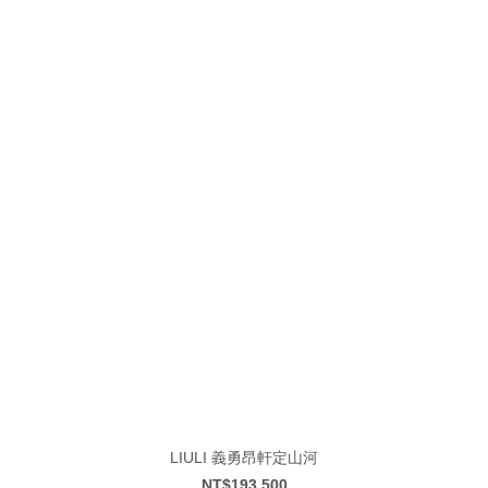
LIULI 義勇昂軒定山河
NT$193,500