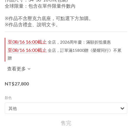
全球限量：包含在單件限量件數內
※作品不含壓克力底座，可點選下方加購。
※作品含禮盒、說明文卡。
至
08/16 16:00
截止
全店，2026周年慶：滿額折抵優惠
至
08/16 16:00
截止
全店，訂單滿15800贈《榮耀同行》不累
贈
查看更多
NT$27,800
顏色
售完