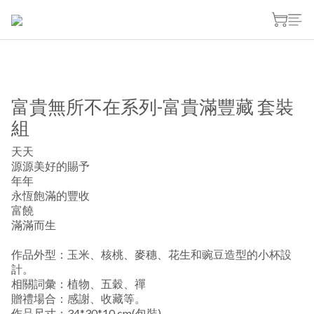
富貴無所不在系列-富貴滿豐藏 套裝
組
天天
源源美好的賜予
年年
永恆飽滿的豐收
富饒
滿滿而生
作品外型：玉米、核桃、麥穗、花生和豌豆造型的小杯設
計。
相關詞彙：植物、五穀、禪
贈禮場合：感謝、收藏等。
作品尺寸：34*30*10 cm(包裝)