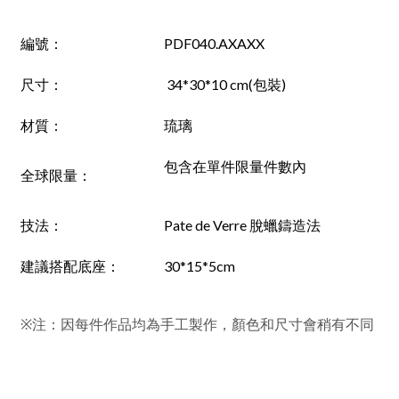
編號
：
PDF040.AXAXX
尺寸：
34*30*10 cm(包裝)
材質：
琉璃
包含在單件限量件數內
全球限量：
技法：
Pate de Verre 脫蠟鑄造法
建議搭配底座：
30*15*5cm
※注：因每件作品均為手工製作，顏色和尺寸會稍有不同