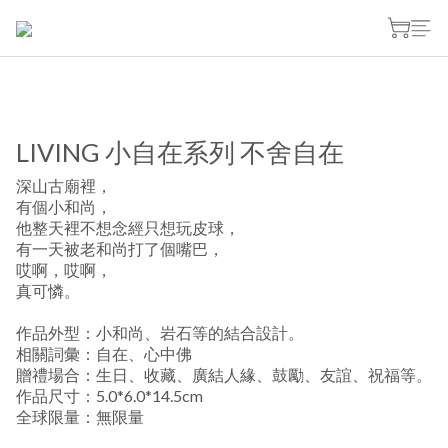
LIVING 小自在系列 不舍自在
深山古廟裡，
有個小和尚，
他整天裡不想念經只想玩皮球，
有一天被老和尚打了個嘴巴，
哎啊，哎啊，
真可憐。
作品外型：小和尚、岩石等的結合設計。
相關詞彙：自在、心中佛
贈禮場合：生日、收藏、廣結人緣、鼓勵、友誼、祝福等。
作品尺寸：5.0*6.0*14.5cm
全球限量：無限量