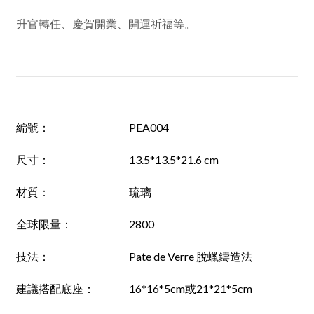
升官轉任、慶賀開業、開運祈福等。
編號
：
PEA004
尺寸
：
13.5*13.5*21.6 cm
材質
：
琉璃
全球限量：
2800
技法
：
Pate de Verre 脫蠟鑄造法
建議搭配底座
：
16*16*5cm或21*21*5cm