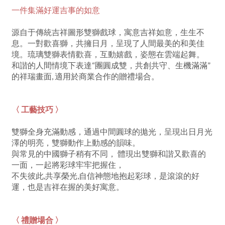
一件集滿好運吉事的如意
源自于傳統吉祥圖形雙獅戲球，寓意吉祥如意，生生不
息。一對歡喜獅，共擁日月，呈現了人間最美的和美佳
境。琉璃雙獅表情歡喜，互動嬉戲，姿態在雲端起舞。
和諧的人間情境下表達“團圓成雙，共創共守、生機滿滿”
的祥瑞畫面, 適用於商業合作的贈禮場合。
〈 工藝技巧 〉
雙獅全身充滿動感，通過中間圓球的拋光，呈現出日月光
澤的明亮，雙獅動作上動感的韻味。
與常見的中國獅子稍有不同， 體現出雙獅和諧又歡喜的
一面，一起將彩球牢牢把握住，
不失彼此,共享榮光,自信神態地抱起彩球，是滾滾的好
運，也是吉祥在握的美好寓意。
〈 禮贈場合 〉