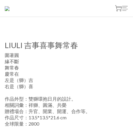
LIULI 吉事喜事舞常春
圍著圓
緣不斷
舞常春
慶常在
左是（獅）吉
右是（獅）喜
作品外型：雙獅環抱日月的設計。
相關詞彙：祥獅、圓滿、共榮
贈禮場合：升官、開業、開運、合作等。
作品尺寸：13.5*13.5*21.6 cm
全球限量：2800