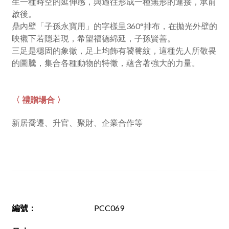
生一種時空的延伸感，與過往形成一種無形的連接，承前
啟後。
鼎內壁「子孫永寶用」的字樣呈360°排布，在拋光外壁的
映襯下若隱若現，希望福德綿延，子孫賢善。
三足是穩固的象徵，足上均飾有饕餮紋，這種先人所敬畏
的圖騰，集合各種動物的特徵，蘊含著強大的力量。
〈 禮贈場合 〉
新居喬遷、升官、聚財、企業合作等
編號
：
PCC069