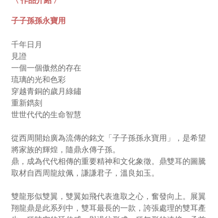
子子孫孫永寶用
千年日月
見證
一個一個傲然的存在
琉璃的光和色彩
穿越青銅的歲月綠鏽
重新鐫刻
世世代代的生命智慧
從西周開始廣為流傳的銘文「子子孫孫永寶用」，是希望
將家族的輝煌，隨鼎永傳子孫。
鼎，成為代代相傳的重要精神和文化象徵。
鼎雙耳的圖騰
取材自西周龍紋佩，謙謙君子，溫良如玉。
雙龍形似雙翼，雙翼如飛代表進取之心，奮發向上。展翼
翔龍鼎是此系列中，雙耳最長的一款，誇張處理的雙耳產