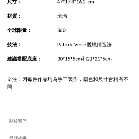
尺寸
：
47*17.8*16.2 cm
材質
：
琉璃
全球限量：
360
技法
：
Pate de Verre 脫蠟鑄造法
建議搭配底座
：
30*15*5cm和21*21*5cm
※注：因每件作品均為手工製作，顏色和尺寸會稍有不
同
關於我們
品牌故事