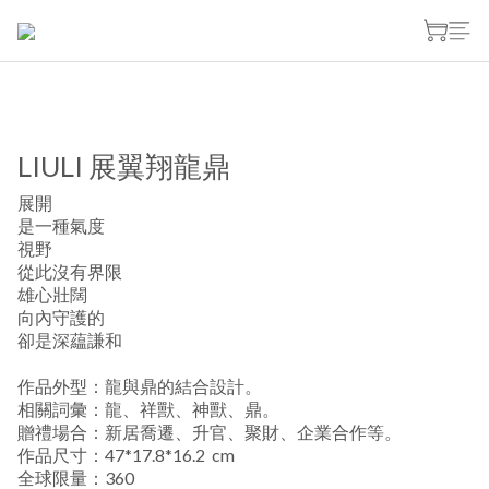
LIULI 展翼翔龍鼎
展開
是一種氣度
視野
從此沒有界限
雄心壯闊
向內守護的
卻是深藴謙和  
作品外型：龍與鼎的結合設計。
相關詞彙：龍、祥獸、神獸、鼎。
贈禮場合：新居喬遷、升官、聚財、企業合作等。
作品尺寸：47*17.8*16.2  cm
全球限量：360