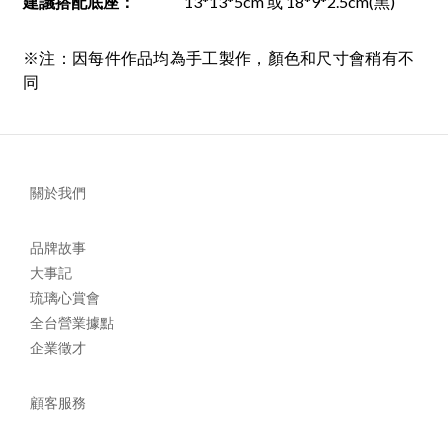
建議搭配底座
：
13*13*5cm 或 18*9*2.5cm(黑)
※注：因每件作品均為手工製作，顏色和尺寸會稍有不
同
關於我們
品牌故事
大事記
琉璃心賞會
全台營業據點
企業徵才
顧客服務