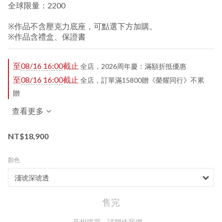
全球限量：2200
※作品不含壓克力底座，可點選下方加購。
※作品含禮盒、保證書
至
08/16 16:00
截止
全店，2026周年慶：滿額折抵優惠
至
08/16 16:00
截止
全店，訂單滿15800贈《榮耀同行》不累
贈
查看更多
NT$18,900
顏色
售完
若想購買，請聯絡我們。