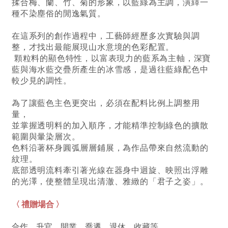
揉合梅、蘭、竹、菊的形象，以藍綠為主調，演繹一
種不染塵俗的閒逸氣質。
在這系列的創作過程中，工藝師經歷多次實驗與調
整，才找出最能展現山水意境的色彩配置。
顆粒料的顯色特性，以富表現力的藍系為主軸，深寶
藍與海水藍交疊所產生的冰雪感，
是過往藍綠配色中
較少見的調性。
為了讓藍色主色更突出，必須在配料比例上調整用
量，
並掌握透明料的加入順序，
才能精準控制綠色的擴散
範圍與暈染層次。
色料沿著杯身圓弧層層鋪展，為作品帶來自然流動的
紋理。
底部透明流料牽引著光線在器身中迴旋、映照出浮雕
的光澤，使整體呈現出清澈、雅緻的「君子之姿」。
〈 禮贈場合 〉
合作、升官、開業、喬遷、退休
、收藏
等。