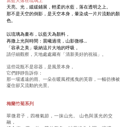
當藍天落在琉璃上
天亮。光，緩緩鋪展，輕柔的水藍，落在透明之上。
那不是天空的倒影，是天空本身，暈染成一片片流動的顏
色。
以琉璃為畫布，以藍天為顏料，
再撒上光與時間：晨曦過境，山影微移…
「容承之美」吸納這片大地的呼吸，
請仔細觀察，天地處處藏有「清新美好的祝福」。
這些花瓶不是容器，是風景本身，
它們靜靜告訴你：
那一場遙遠的雨、一朵在暖風裡搖曳的芙蓉，一幅彷彿被
凝住卻又流動的光景。
梅蘭竹菊系列
翠微君子，四種氣節，一抹山光。 山色與溪光的交
融，