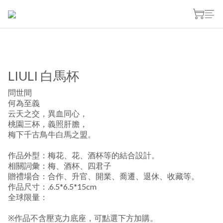
LIULI 白馬杯
問世間
何為至義
云天之交，異血同心，
桃園三杯，義照肝膽，
梅下千古鳥牛白馬之盟。
作品外型：梅花、花、酒杯等的結合設計。
相關詞彙：梅、酒杯、四君子
贈禮場合：合作、升官、開業、喬遷、退休、收藏等。
作品尺寸：.6.5*6.5*15cm
全球限量：
※作品不含壓克力底座，可點選下方加購。