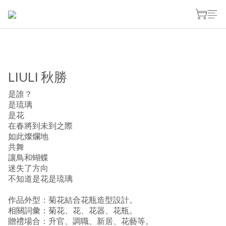
LIULI 秋勝
是誰？
是琉璃
是花
在春將到未到之際
如此燦爛地
共舞
讓鳥和蝴蝶
迷失了方向
不知道是花是琉璃
作品外型：菊花結合花瓶造型設計。
相關詞彙：菊花、花、花器、花瓶。
贈禮場合：升官、調職、新居、花藝等。