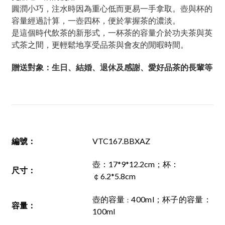
圓潤小巧，注水時因為重心低而更易一手拿取。壺與杯的
容量經過計算，一壺四杯，便於掌握茶的濃淡。
是這個時代飲茶的新形式，一杯茶的容量介於功夫茶與英
式茶之間，更輕鬆地享受品茶與會友的閒暇時間。
贈送對象：生日、結婚、退休及感謝、愛好品茶的長輩等
編號
：
VTC167.BBXAZ
壺：17*9*12.2cm；杯
：
尺寸
：
￠6.2*5.8cm
壺的容量
400ml
；
杯子的容量
：
：
容量
：
100ml