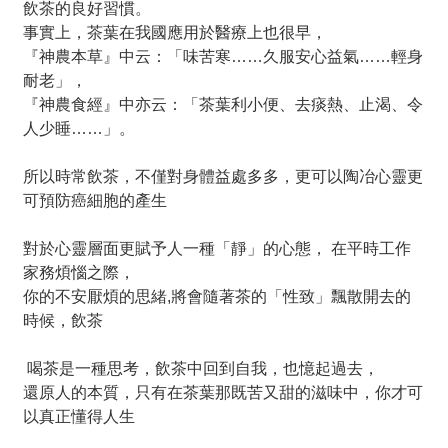
飲茶的良好習慣。
事實上，茶葉在我國應用於醫療上也很早，
『神農本草』中云：「味苦寒……久服安心益氣……輕身
耐老」，
『神農食經』中亦云：「茶葉利小便、去痰熱、止渴、令
人少睡……」。
所以時常飲茶，不僅對身體益處多多，更可以陶冶心靈更
可預防癌細胞的產生
對於心靈層面更賦予人一種「靜」的心態， 在平時工作
家務煩惱之際，
你的不安厭煩的思緒,將會隨著茶的「性致」飄散開去的
時候，飲茶
喝茶是一種思考，飲茶中回到自我，也憶起過去，
還原人的本質，只有在茶葉那既苦又甜的滋味中，你才可
以真正懂得人生