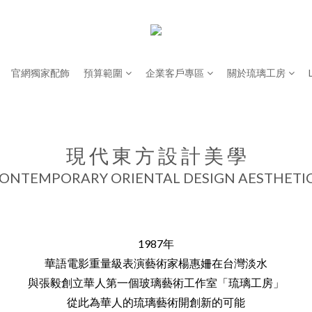
官網獨家配飾
預算範圍
企業客戶專區
關於琉璃工房
現 代 東 方 設 計 美 學
ONTEMPORARY ORIENTAL DESIGN AESTHETI
1987年
華語電影重量級表演藝術家楊惠姍在台灣淡水
與張毅創立華人第一個玻璃藝術工作室「琉璃工房」
從此為華人的琉璃藝術開創新的可能