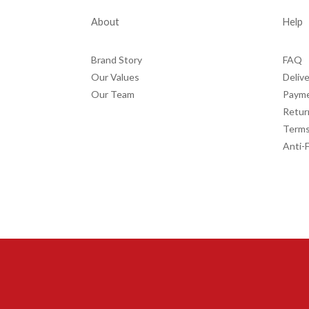
About
Help
Brand Story
FAQ
Our Values
Delive
Our Team
Paym
Retur
Terms
Anti-