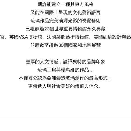
期許能建立一種具東方風格
又能在國際上呈現的文化藝術語言
琉璃作品完美演繹光影的視覺藝術
已獲超過23個世界重要博物館永久典藏
宮、英國V&A博物館、法國裝飾藝術博物館、美國紐約設計與
並應邀至超過30個國家和地區展覽
豐厚的人文情感，詮譯獨特的品牌印象
琉璃工房與楊惠姍的作品，
不僅被公認為亞洲鑄造玻璃創作的最高形式，
更傳遞人與社會美好的價值與信念。