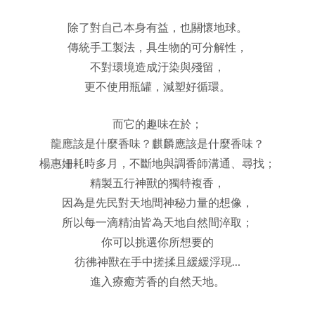
除了對自己本身有益，也關懷地球。
傳統手工製法，具生物的可分解性，
不對環境造成汙染與殘留，
更不使用瓶罐，減塑好循環。
而它的趣味在於；
龍應該是什麼香味？麒麟應該是什麼香味？
楊惠姍耗時多月，不斷地與調香師溝通、尋找；
精製五行神獸的獨特複香，
因為是先民對天地間神秘力量的想像，
所以每一滴精油皆為天地自然間淬取；
你可以挑選你所想要的
彷彿神獸在手中搓揉且緩緩浮現…
進入療癒芳香的自然天地。