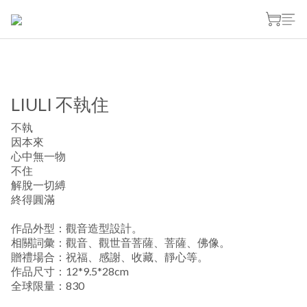
LIULI 不執住
不執
因本來
心中無一物
不住
解脫一切縛
終得圓滿
作品外型：觀音造型設計。
相關詞彙：觀音、觀世音菩薩、菩薩、佛像。
贈禮場合：祝福、感謝、收藏、靜心等。
作品尺寸：12*9.5*28cm
全球限量：830