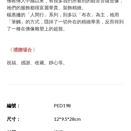
佛教傳入中國以來，有很多我們所看到的觀音菩薩造像，
祂們的服飾都很富麗華貴、裝飾精緻。
楊惠姍的「人間行」系列，則多以「布衣」為主，祂用
「筆觸」的方式，隱掉了一切外在的精緻華美，反而得到
了一種在佛像雕塑上的超脫。
〈 禮贈場合 〉
祝福、感謝、收藏、靜心等。
編號
：
PED198
尺寸
：
12*9.5*28cm