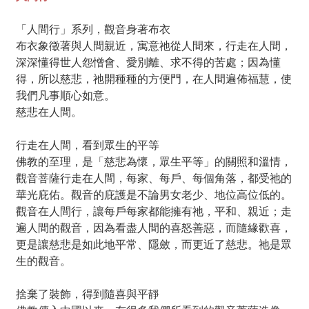
「人間行」系列，觀音身著布衣
布衣象徵著與人間親近，寓意祂從人間來，行走在人間，
深深懂得世人怨憎會、愛別離、求不得的苦處；因為懂
得，所以慈悲，祂開種種的方便門，在人間遍佈福慧，使
我們凡事順心如意。
慈悲在人間。
行走在人間，看到眾生的平等
佛教的至理，是「慈悲為懷，眾生平等」的關照和溫情，
觀音菩薩行走在人間，每家、每戶、每個角落，都受祂的
華光庇佑。觀音的庇護是不論男女老少、地位高位低的。
觀音在人間行，讓每戶每家都能擁有祂，平和、親近；走
遍人間的觀音，因為看盡人間的喜怒善惡，而隨緣歡喜，
更是讓慈悲是如此地平常、隱斂，而更近了慈悲。祂是眾
生的觀音。
捨棄了裝飾，得到隨喜與平靜