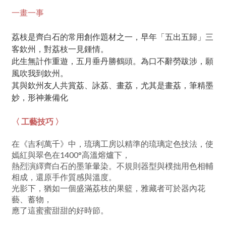
一畫一事
荔枝是齊白石的常用創作題材之一，早年「五出五歸」三
客欽州，對荔枝一見鍾情。
此生無計作重遊，五月垂丹勝鶴頭。為口不辭勞跋涉，願
風吹我到欽州。
其與欽州友人共賞荔、詠荔、畫荔，尤其是畫荔，筆精墨
妙，形神兼備化
〈 工藝技巧 〉
在《吉利萬千》中，琉璃工房以精準的琉璃定色技法，使
嫣紅與翠色在1400°高溫熔爐下，
熱烈演繹齊白石的墨筆暈染。不規則器型與樸拙用色相輔
相成，還原手作質感與溫度。
光影下，猶如一個盛滿荔枝的果籃，雅藏者可於器內花
藝、蓄物，
應了這蜜蜜甜甜的好時節。