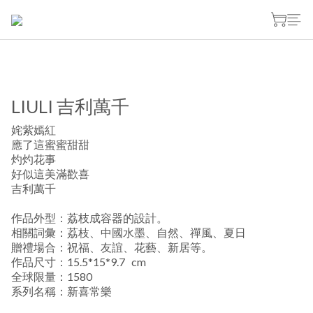
LIULI 吉利萬千
姹紫嫣紅
應了這蜜蜜甜甜
灼灼花事
好似這美滿歡喜
吉利萬千
作品外型：荔枝成容器的設計。
相關詞彙：荔枝、中國水墨、自然、禪風、夏日
贈禮場合：祝福、友誼、花藝、新居等。
作品尺寸：15.5*15*9.7   cm
全球限量：1580
系列名稱：新喜常樂