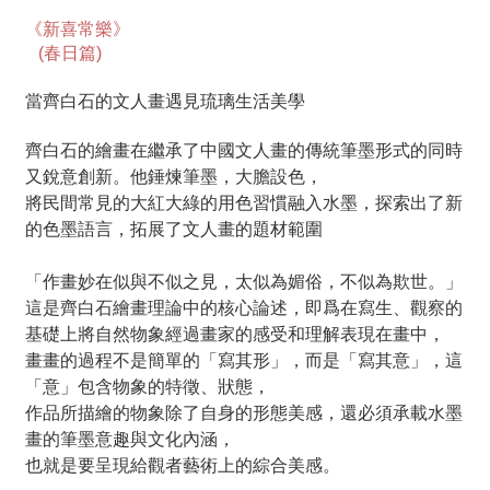
《新喜常樂》
(春日篇)
當齊白石的文人畫遇見琉璃生活美學
齊白石的繪畫在繼承了中國文人畫的傳統筆墨形式的同時
又銳意創新。他錘煉筆墨，大膽設色，
將民間常見的大紅大綠的用色習慣融入水墨，探索出了新
的色墨語言，拓展了文人畫的題材範圍
「作畫妙在似與不似之見，太似為媚俗，不似為欺世。」
這是齊白石繪畫理論中的核心論述，即爲在寫生、觀察的
基礎上將自然物象經過畫家的感受和理解表現在畫中，
畫畫的過程不是簡單的「寫其形」，而是「寫其意」，這
「意」包含物象的特徵、狀態，
作品所描繪的物象除了自身的形態美感，還必須承載水墨
畫的筆墨意趣與文化內涵，
也就是要呈現給觀者藝術上的綜合美感。