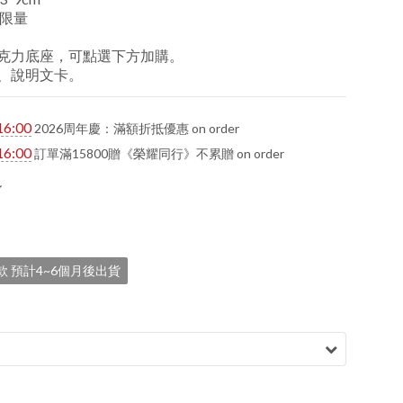
限量
克力底座，可點選下方加購。
、說明文卡。
16:00
2026周年慶：滿額折抵優惠 on order
16:00
訂單滿15800贈《榮耀同行》不累贈 on order
 預計4~6個月後出貨