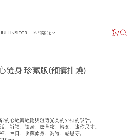
LIULI INSIDER
即時客服
 安心隨身 珍藏版(預購排燒)
砂的心經轉經輪與澄透光亮的外框的設計。
活、祈福、隨身、唐草紋、轉念、迷你尺寸。
福、生日、收藏修身、喬遷、感恩等。
*9cm