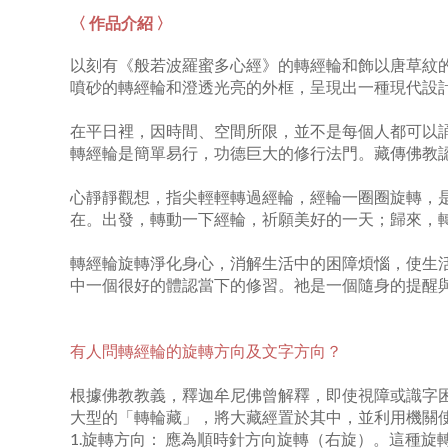
〈 作品介紹 〉
以刻有《般若波羅蜜多心經》的轉經輪和飾以唐草紋
噴砂的轉經輪和澄透光亮的外框，呈現出一種現代設
在平日裡，因時間、空間所限，並不是每個人都可以
轉經輪是簡單易行，功德巨大的修行法門。藏傳佛教
心靜靜觀想，指尖輕輕轉過經輪，經輪一圈圈旋轉，
在。
出發，轉動一下經輪，祈願美好的一天；歸來，
轉經輪旋轉淨化身心，消解生活中的困障煩惱，使生
中一個很好的體認當下的修習。祂是一個隨身的提醒與
有人問轉經輪的旋轉方向及文字方向？
根據佛教教義，釋迦牟尼佛曾解釋，即使視障或識字
大型的「轉輪藏」，將大藏經置於其中，並利用機關
1.旋轉方向： 應為順時針方向旋轉（右旋）。這種