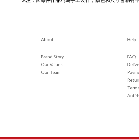
About
Help
Brand Story
FAQ
Our Values
Delive
Our Team
Paym
Retur
Terms
Anti-