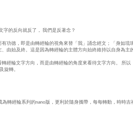
樣文字的反向就反了， 我們是反著念？
而有功德，即是由轉經輪的視角來替「我」誦念經文；「身如琉璃
左、由始及終。這是因為轉經輪的主體方向始終維持以自身為主的
看轉經輪文字方向，而是由轉經輪的角度來看待文字方向。 所以
列及旋轉。
，成為轉經輪系列的nano版，更利於隨身攜帶，每每轉動，時時吉