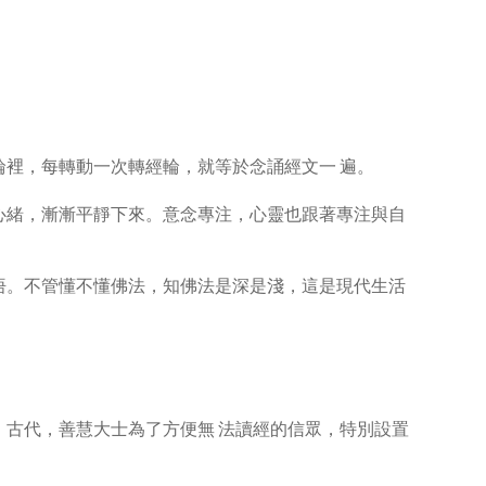
裡，每轉動一次轉經輪，就等於念誦經文一 遍。
心緒，漸漸平靜下來。意念專注，心靈也跟著專注與自
悟。不管懂不懂佛法，知佛法是深是淺，這是現代生活
古代，善慧大士為了方便無 法讀經的信眾，特別設置