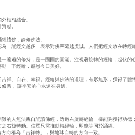
的外框相結合。
計質感。
誦經禮佛，靜修佛法。
認為，誦經文越多，表示對佛菩薩越虔誠。人們把經文放在轉經輪
是一遍遍的修持，是一圈圈的圓滿。注視著旋轉的經輪，起伏的
轉動一下經輪，感恩今日美好。
活吉祥、自在、幸福。經輪與佛法的道理，有形無形，獲得了體
修習， 讓平安的心永遠在身邊。
困難的人無法親自誦讀佛經，透過右旋轉經輪一樣能夠獲得功德；
使之右旋轉動。
信眾只需推動轉經輪，即能等同於誦經。
旋轉方向稱為「吉祥轉」，與地球自轉的方向一致。