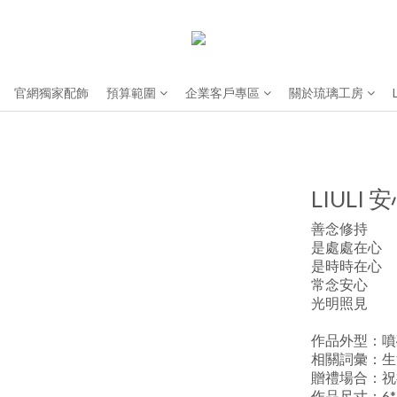
官網獨家配飾
預算範圍
企業客戶專區
關於琉璃工房
LIULI
善念修持
是處處在心
是時時在心
常念安心
光明照見
作品外型：噴
相關詞彙：生
贈禮場合：祝
作品尺寸：6*3