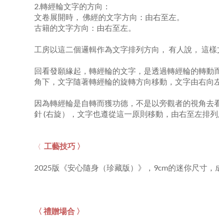
2.轉經輪文字的方向：
文卷展開時， 佛經的文字方向：由右至左。
古籍的文字方向：由右至左。
工房以這二個邏輯作為文字排列方向， 有人說， 這
回看發願緣起，轉經輪的文字，是透過轉經輪的轉動
角下，文字隨著轉經輪的旋轉方向移動，文字由右向
因為轉經輪是自轉而獲功德，不是以旁觀者的視角去
針 (右旋），文字也遵從這一原則移動，由右至左排
工藝技巧 〉
〈
2025版《安心隨身（珍藏版）》，9cm的迷你尺寸
〈 禮贈場合 〉