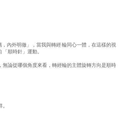
，內外明徹」，當我與轉經 輪同心一體，在這樣的視
 「順時針」運動。
，無論從哪個角度來看，轉經輪的主體旋轉方向是順時
祥。