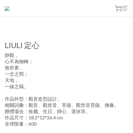
LIULI 定心
靜觀，
心不為物轉；
無所累，
一念之間；
天地，
一線之隔。
作品外型：觀音造型設計。
相關詞彙：觀音、觀世音、菩薩、觀世音菩薩、佛像。
贈禮場合：收藏、生日、靜心、退休等。
作品尺寸：18.2*12*26.4 cm
全球限量：600