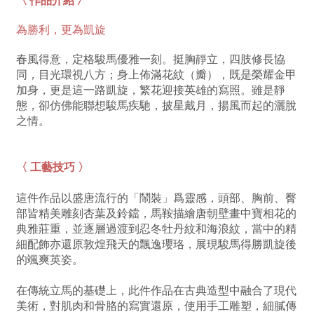
為勝利，更為凱旋
春風得意，定格駿馬優雅一刻。挺胸靜立，四肢修長協
同，目光環視八方；身上佈滿花紋（瓣），既是榮耀金甲
加身，更是這一路凱旋，繁花迎接英雄的寫照。雖是靜
態，卻仿佛能聯想駿馬疾馳，披星戴月，揚風而起的灑脫
之情。
〈 工藝技巧 〉
這件作品以盛唐流行的「鬧裝」爲靈感，頭部、胸前、臀
部皆精美雕刻杏葉及鈴鐺，馬鞍描繪唐朝壁畫中寶相花的
典雅莊重，並逐層過渡到忍冬牡丹紋和海浪紋，當中的精
細配飾亦還原敦煌飛天的飄逸瓔珞，展現駿馬得勝凱旋後
的颯爽英姿。
在傳統立馬的基礎上，此件作品在古典造型中融合了現代
美術，對肌肉和骨胳的寫實還原，使用手工雕塑，細膩傳