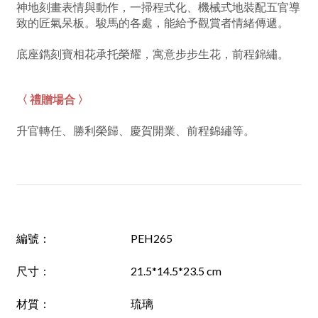
神地刻畫表情與動作，一掃程式化、機械式地裝配五官導
致的匠氣呆板。駿馬的各處，能給予觀賞者情緒傳遞。
底座鐫刻寶相花承托榮耀，寓意步步生花，前程錦繡。
〈 禮贈場合 〉
升官轉任、勝利榮歸、慶賀開業、前程錦繡等。
編號
：
PEH265
尺寸：
21.5*14.5*23.5 cm
材質：
琉璃