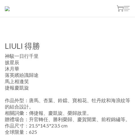
LIULI 得勝
神駿一日行千里
披星辰
沐月華
落英繽紛識歸途
馬上相逢笑
捷報慶凱旋
作品外型：唐馬、杏葉、鈴鐺、寶相花、牡丹紋和海浪紋等
的結合設計。
相關詞彙：傳捷報、慶凱旋、榮歸故里。
贈禮場合：升官轉任、勝利榮歸、慶賀開業、前程錦繡等。
作品尺寸：21.5*14.5*23.5 cm
全球限量：625