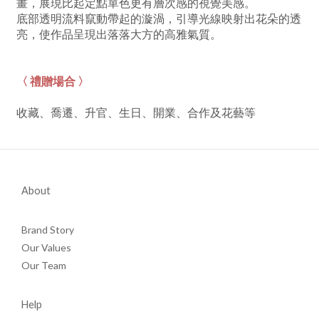
畫，展現比起定點單色更有層次感的視覺美感。
底部透明流料竄動帶起的漩渦，引導光線映射出花朵的透
亮，使作品呈現出落落大方的高雅氣質。
〈 禮贈場合 〉
收藏、喬遷、升官、生日、開業、合作及花藝等
About
Brand Story
Our Values
Our Team
Help