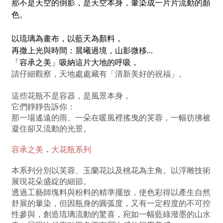
那不是天空的倒影，是天空本身，暈染成一片片流動的顏
色。
以琉璃為畫布，以藍天為顏料，
再撒上光與時間：晨曦過境，山影微移…
「容承之美」吸納這片大地的呼吸，
請仔細觀察，天地處處藏有「清新美好的祝福」。
這些花瓶不是容器，是風景本身，
它們靜靜告訴你：
那一場遙遠的雨、一朵在暖風裡搖曳的芙蓉，一幅彷彿被
凝住卻又流動的光景。
容承之美
．
大花瓶系列
本系列分別以芙蓉、玉蘭花以及桃花為主角。以浮雕技術
展現花朵盛綻的細節。
透過工藝師塊料與粉料的精準擺放，使色彩得以產生自然
舒展的暈染，但因瓶身的圓弧度，又有一定程度的不可控
性參與，創造琉璃流動的驚喜，宛如一幅藍綠潑墨的山水