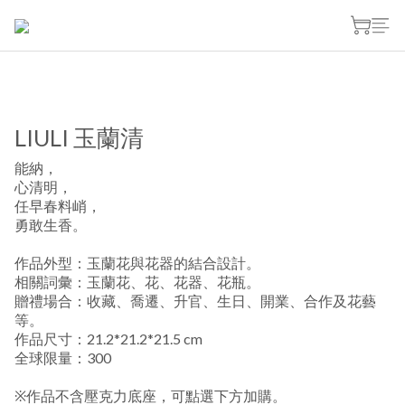
LIULI 玉蘭清
能納，
心清明，
任早春料峭，
勇敢生香。
作品外型：玉蘭花與花器的結合設計。
相關詞彙：玉蘭花、花、花器、花瓶。
贈禮場合：收藏、喬遷、升官、生日、開業、合作及花藝
等。
作品尺寸：21.2*21.2*21.5 cm
全球限量：300
※作品不含壓克力底座，可點選下方加購。