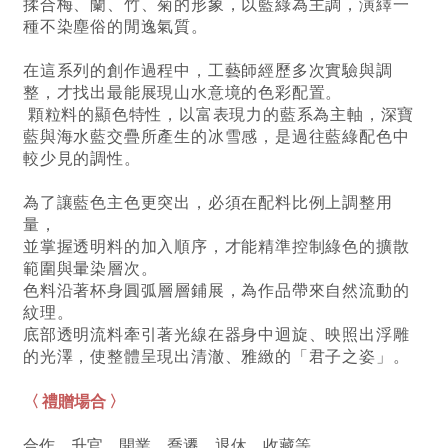
揉合梅、蘭、竹、菊的形象，以藍綠為主調，演繹一
種不染塵俗的閒逸氣質。
在這系列的創作過程中，工藝師經歷多次實驗與調
整，才找出最能展現山水意境的色彩配置。
顆粒料的顯色特性，以富表現力的藍系為主軸，深寶
藍與海水藍交疊所產生的冰雪感，
是過往藍綠配色中
較少見的調性。
為了讓藍色主色更突出，必須在配料比例上調整用
量，
並掌握透明料的加入順序，
才能精準控制綠色的擴散
範圍與暈染層次。
色料沿著杯身圓弧層層鋪展，為作品帶來自然流動的
紋理。
底部透明流料牽引著光線在器身中迴旋、映照出浮雕
的光澤，使整體呈現出清澈、雅緻的「君子之姿」。
〈 禮贈場合 〉
合作、升官、開業、喬遷、退休
、收藏
等。