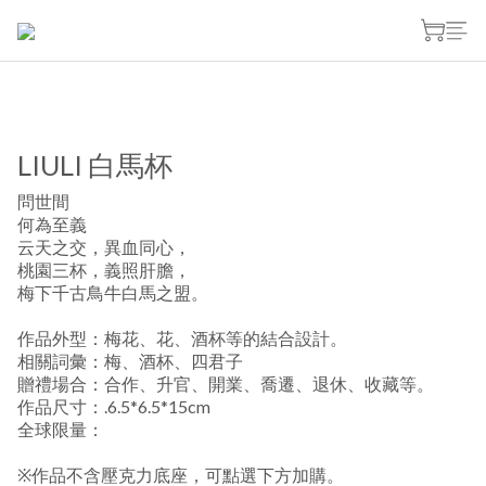
LIULI 白馬杯
問世間
何為至義
云天之交，異血同心，
桃園三杯，義照肝膽，
梅下千古鳥牛白馬之盟。
作品外型：梅花、花、酒杯等的結合設計。
相關詞彙：梅、酒杯、四君子
贈禮場合：合作、升官、開業、喬遷、退休、收藏等。
作品尺寸：.6.5*6.5*15cm
全球限量：
※作品不含壓克力底座，可點選下方加購。