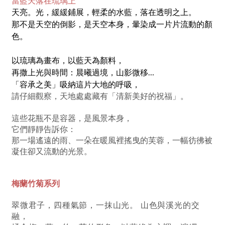
當藍天落在琉璃上
天亮。光，緩緩鋪展，輕柔的水藍，落在透明之上。
那不是天空的倒影，是天空本身，暈染成一片片流動的顏
色。
以琉璃為畫布，以藍天為顏料，
再撒上光與時間：晨曦過境，山影微移…
「容承之美」吸納這片大地的呼吸，
請仔細觀察，天地處處藏有「清新美好的祝福」。
這些花瓶不是容器，是風景本身，
它們靜靜告訴你：
那一場遙遠的雨、一朵在暖風裡搖曳的芙蓉，一幅彷彿被
凝住卻又流動的光景。
梅蘭竹菊系列
翠微君子，四種氣節，一抹山光。 山色與溪光的交
融，