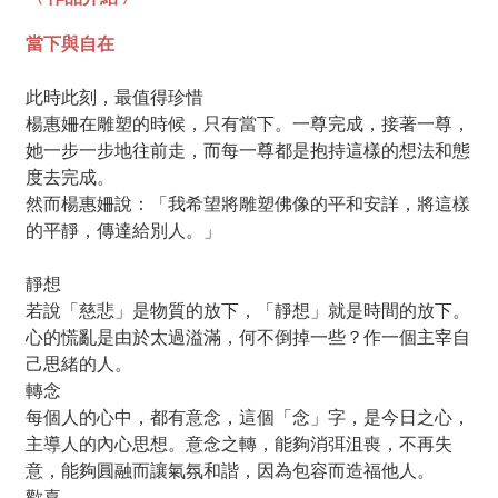
當下與自在
此時此刻，最值得珍惜
楊惠姍在雕塑的時候，只有當下。一尊完成，接著一尊，
她一步一步地往前走，而每一尊都是抱持這樣的想法和態
度去完成。
然而楊惠姍說：「我希望將雕塑佛像的平和安詳，將這樣
的平靜，傳達給別人。」
靜想
若說「慈悲」是物質的放下，「靜想」就是時間的放下。
心的慌亂是由於太過溢滿，何不倒掉一些？作一個主宰自
己思緒的人。
轉念
每個人的心中，都有意念，這個「念」字，是今日之心，
主導人的內心思想。意念之轉，能夠消弭沮喪，不再失
意，能夠圓融而讓氣氛和諧，因為包容而造福他人。
歡喜