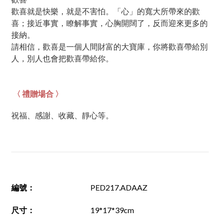
歡喜就是快樂，就是不害怕。「心」的寬大所帶來的歡
喜；接近事實，瞭解事實，心胸開闊了，反而迎來更多的
接納。
請相信，歡喜是一個人間財富的大寶庫，你將歡喜帶給別
人，別人也會把歡喜帶給你。
〈 禮贈場合 〉
祝福、感謝、收藏、靜心等。
編號
：
PED217.ADAAZ
尺寸
：
19*17*39cm