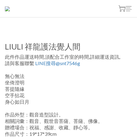
LIULI 祥龍護法覺人間
此件作品運送時間,須配合工作室的時間,詳細運送資訊,
請與客服聯繫 
LINE搜尋@snt7546g
無心無法
坐倚澄明
菩提隨緣
空手拈花
身心如日月
作品外型：觀音造型設計。
相關詞彙：觀音、觀世音菩薩、菩薩、佛像。
贈禮場合：祝福、感謝、收藏、靜心等。
作品尺寸：19*17*39cm