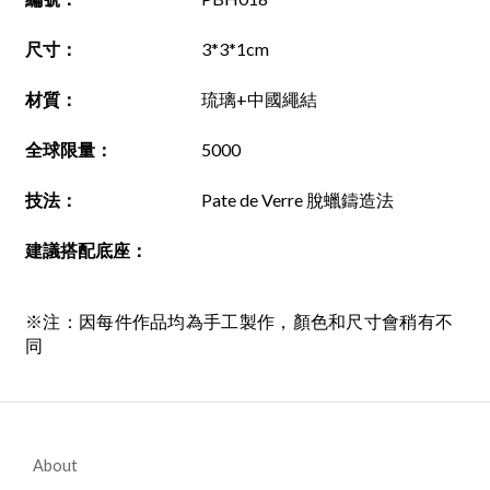
尺寸
：
3*3*1cm
材質
：
琉璃+中國繩結
全球限量：
5000
技法
：
Pate de Verre 脫蠟鑄造法
建議搭配底座
：
※注：因每件作品均為手工製作，顏色和尺寸會稍有不
同
About