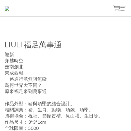
LIULI 福足萬事通
迎新
穿越時空
走南創北
東成西就
一路通行竟無阻無礙
爲何世界大不同？
原來福足來到萬事通
作品外型：豬與項墜的結合設計。
相關詞彙：豬、生肖、動物、項鍊、項墜。
贈禮場合：祝福、節慶賀禮、見面禮、生日等。
作品尺寸：3*3*1cm
全球限量：5000