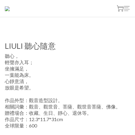
LIULI 聽心隨意
聽心，
輕聲亦入耳；
坐擁滿足，
一葉能為床。
心靜意清，
放眼是希望。
作品外型：觀音造型設計。
相關詞彙：觀音、觀世音、菩薩、觀世音菩薩、佛像。
贈禮場合：收藏、生日、靜心、退休等。
作品尺寸：12.3*11.7*31cm
全球限量：600