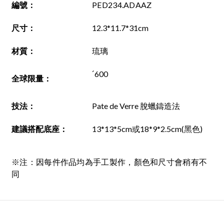
編號
：
PED234.ADAAZ
尺寸
：
12.3*11.7*31cm
材質
：
琉璃
ˊ600
全球限量：
技法
：
Pate de Verre 脫蠟鑄造法
建議搭配底座
：
13*13*5cm或18*9*2.5cm(黑色)
※注：因每件作品均為手工製作，顏色和尺寸會稍有不
同