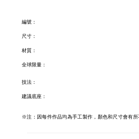
編號
：
尺寸
：
材質
：
全球限量：
技
法：
建議底座
：
※注：因每件作品均為手工製作，顏色和尺寸會有所