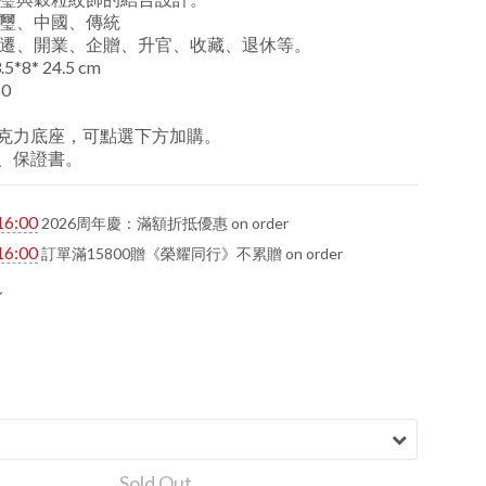
璽、中國、傳統
遷、開業、企贈、升官、收藏、退休等。
8* 24.5 cm
0
克力底座，可點選下方加購。
、保證書。
16:00
2026周年慶：滿額折抵優惠 on order
16:00
訂單滿15800贈《榮耀同行》不累贈 on order
Sold Out