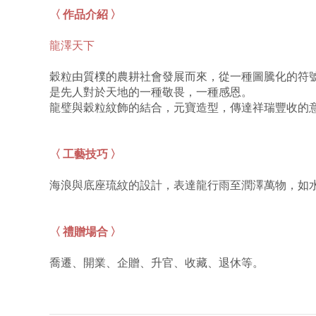
〈 作品介紹 〉
龍澤天下
穀粒由質樸的農耕社會發展而來，從一種圖騰化的符
是先人對於天地的一種敬畏，一種感恩。
龍璧與穀粒紋飾的結合，元寶造型，傳達祥瑞豐收的
〈 工藝技巧 〉
海浪與底座琉紋的設計，表達龍行雨至潤澤萬物，如水
〈 禮贈場合 〉
喬遷、開業、企贈、升官、收藏、退休等。