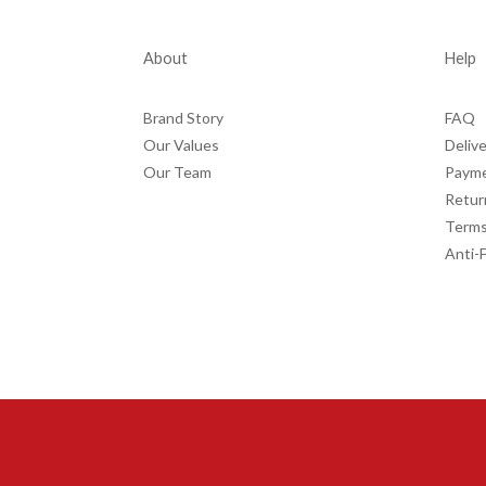
About
Help
Brand Story
FAQ
Our Values
Delive
Our Team
Paym
Retur
Terms
Anti-