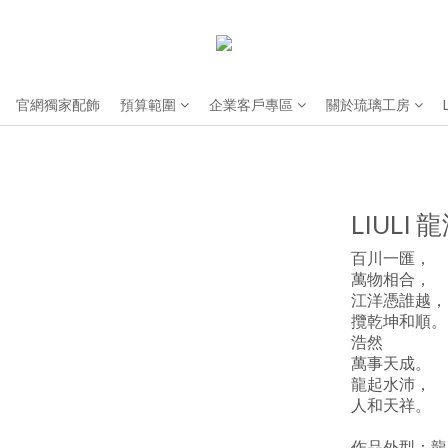
官網獨家配飾
預算範圍
企業客戶專區
關於琉璃工房
LIULI
百川一匯，
萬物相合，
江洋憑誰越，
攬乾坤和順。
浩然
萬事天成。
龍起水沛，
人和天祥。
作品外型：龍