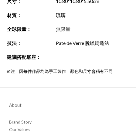
尺寸
：
10.80*10.80*5.50cm
材質
：
琉璃
全球限量：
無限量
技法
：
Pate de Verre 脫蠟鑄造法
建議搭配底座
：
※注：因每件作品均為手工製作，顏色和尺寸會稍有不同
About
Brand Story
Our Values