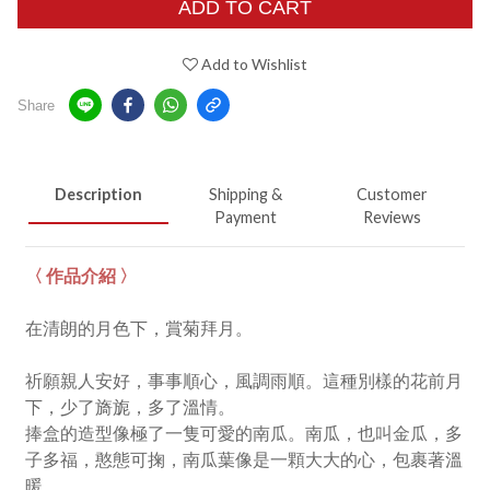
ADD TO CART
Add to Wishlist
Share
Description
Shipping &
Customer
Payment
Reviews
〈 作品介紹 〉
在清朗的月色下，賞菊拜月。
祈願親人安好，事事順心，風調雨順。這種別樣的花前月
下，少了旖旎，多了溫情。
捧盒的造型像極了一隻可愛的南瓜。南瓜，也叫金瓜，多
子多福，憨態可掬，南瓜葉像是一顆大大的心，包裹著溫
暖。