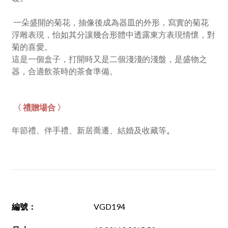
一朵盛開的菊花，抽像後成為器皿的外形，寫實的菊花
浮雕表現，怡如其分讓幾合形體中透露東方表現情懷，對
菊的喜愛。
這是一個盒子，打開時又是二個淺淺的淺盤，是盛物之
器，合適飲茶時的茶食準備。
〈 禮贈場合 〉
年節禮、伴手禮、新居喬遷、結婚及
收藏等
。
編號
：
VGD194