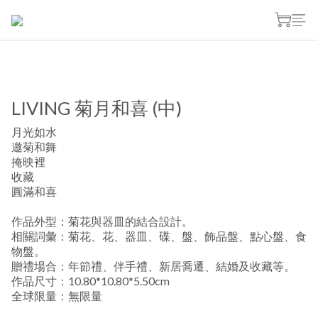
LIVING 菊月和喜 (中)
月光如水
邀菊和舞
掩映裡
收藏
圓滿和喜
作品外型：菊花與器皿的結合設計。
相關詞彙：菊花、花、器皿、碟、盤、飾品盤、點心盤、食
物盤。
贈禮場合：年節禮、伴手禮、新居喬遷、結婚及收藏等。
作品尺寸：10.80*10.80*5.50cm
全球限量：無限量