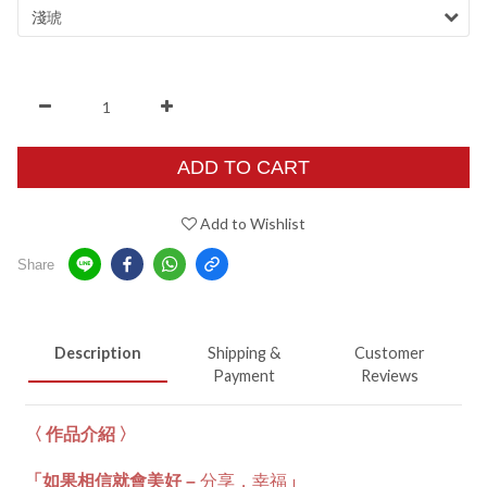
ADD TO CART
Add to Wishlist
Share
Description
Shipping &
Customer
Payment
Reviews
〈 作品介紹 〉
分享，幸福
「如果相信就會美好 –
」