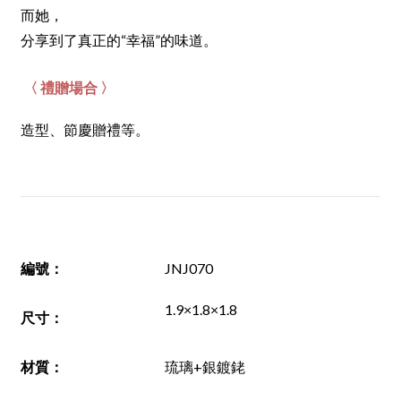
而她，
分享到了真正的“幸福”的味道。
〈 禮贈場合 〉
造型、節慶贈禮等。
編號
：
JNJ070
1.9×1.8×1.8
尺寸
：
材質
：
琉璃+銀鍍銠