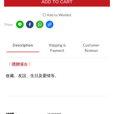
ADD TO CART
Add to Wishlist
Share
Description
Shipping &
Customer
Payment
Reviews
〈 禮贈場合 〉
收藏、友誼、生日及愛情等。