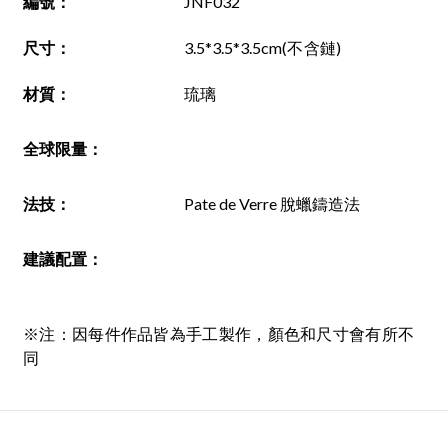
編號
：
JNF032
尺寸
：
3.5*3.5*3.5cm
(不含鏈)
材質
：
琉璃
全球限量：
法技
：
Pate de Verre 脫蠟鑄造法
建議配置
：
※注：因每件作品皆為手工製作，顏色和尺寸會有所不
同