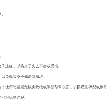
訊。
。
桌子邊緣，以防桌子失去平衡或受損。
，以免導致桌子傾斜或損壞。
拉；使用時請避免以尖銳物或單點敲擊表面，以防產生碎裂或刮
變引起琉璃碎裂。