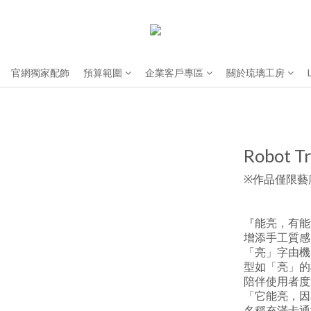
官網獨家配飾
預算範圍
企業客戶專區
關於琉璃工房
Robot T
※作品僅限藝
『能亮，有能
增添手工質感
「亮」字由機
型如「亮」的
陪伴使用者度
「它能亮，因
名稱充滿卡通