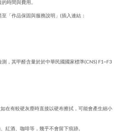
復的時間與費用。
至「作品保固與服務說明」(插入連結：
，其甲醛含量於於中華民國國家標準(CNS) F1~F3
意如在有較硬灰塵時直接以硬布擦拭，可能會產生細小
油、紅酒、咖啡等，幾乎不會留下痕跡。