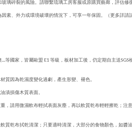
加玻璃碎裂的風險。請聯繫琉璃工房客服或原購買藝廊，評估修
為因素、外力或環境破壞的情況下，可享一年保固。（更多詳請請
.等國家，皆屬歐盟 E1 等級，板材加工後，仍定期自主送SGS檢測
木材質因為乾濕度變化過劇，產生形變、褪色。
或油漬損傷木質表面。
較重，請用微濕軟布輕拭表面灰塵，再以軟質乾布輕輕擦乾；注
以軟質乾布拭乾清潔；只要適時清潔，大部分的食物顏色，如醬