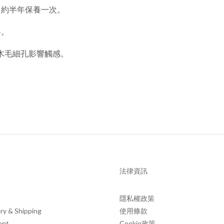
，約半年保養一次。
料。
塞實木毛細孔影響觸感。
法律資訊
隱私權政策
ry & Shipping
使用條款
ent
Cookie政策