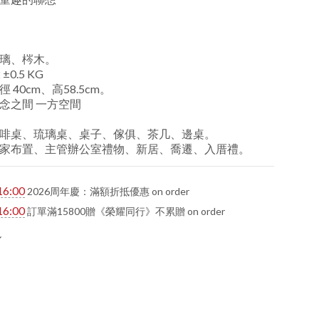
璃、梣木。
0.5 KG
40cm、高58.5cm。
念之間 一方空間
啡桌、琉璃桌、桌子、傢俱、茶几、邊桌。
家布置、主管辦公室禮物、新居、喬遷、入厝禮。
16:00
2026周年慶：滿額折抵優惠 on order
16:00
訂單滿15800贈《榮耀同行》不累贈 on order