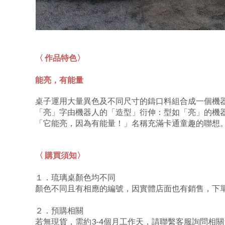
〈 作品特色〉
能亮，有能量
桌子運用大量異色及不同尺寸的鑄口料組合成一個機
「亮」字由機器人的「造型」衍伸：型如「亮」的機
「它能亮，因為有能量！」名稱充滿卡通童趣的聯想
〈 購買須知〉
１．琉璃桌顏色均不同
顏色不同且有相應的編號，因實體店面也有銷售，下單
２．預購相關
若無現貨，需約3-4個月工作天，請聯繫客服詢問相