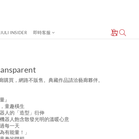
LIULI INSIDER
即時客服
ransparent
廊購買，網路不販售。典藏作品請洽藝廊夥伴。
量』
，童趣橫生
器人的「造型」衍伸
機器人飽含散發光明的溫暖心意
過每一天
為有能量！」
童趣的聯想