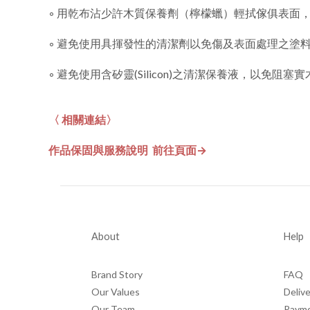
◦ 用乾布沾少許木質保養劑（檸檬蠟）輕拭傢俱表面
◦ 避免使用具揮發性的清潔劑以免傷及表面處理之塗
◦ 避免使用含矽靈(Silicon)之清潔保養液，以免阻
〈 相關連結〉
作品保固與服務說明 前往頁面→
About
Help
Brand Story
FAQ
Our Values
Delive
Our Team
Paym