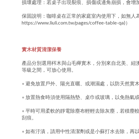
損壞處理：若桌子出現裂痕、損傷或邊角崩損，會增
保固說明：咖啡桌在正常的家庭室內使用下，如無人
https://www.liuli.com.tw/pages/coffee-table-qa)）
實木材質清潔保養
產品分別選用梣木與山毛櫸實木，分別來自北美、紐澳...
等級之間，可放心使用。
◦ 避免放置戶外、陽光直曬、或潮濕處，以防天然實
◦ 放置熱食時須使用隔熱墊、桌巾或玻璃，以免熱氣
◦ 平時可用柔軟的靜電除塵布輕輕去除灰塵，若積塵
刮痕。
◦ 如有汙漬，請用中性清潔劑或是小蘇打水去除，再