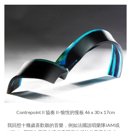
Contrepoint II 協奏 II-愉悅的慢板 46 x 30 x 17cm
我回想十幾歲喜歡聽的音樂，例如法國說唱樂隊IAM或