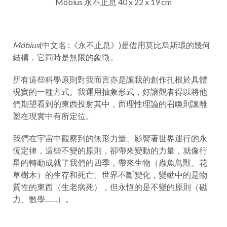
Möbius 永不止息 40 x 22 x 19 cm
Möbius
(中文名 :《永不止息》)是借用莫比烏斯環的幾何
結構，它同時是無限的象徵。
所有這些科學原則對我而言亦是讓我的創作扎根於具體
現實的一種方式。我運用抽象形式，好讓觀者得以將他
們期望看到的東西投射其中，而理性理論的召喚則讓雕
塑在現實中有所定位。
我們在宇宙中觀察到的無形力量、影響著世界運行的永
恆定律，這些不變的原則，卻帶來變動的力量，就像行
星的轉動成就了我們的四季，帶來生物（蟲魚鳥獸、花
草樹木）的生存和死亡。世界不斷變化，變動中的是物
質性的東西（生老病死），但永恆的是不變的原則（磁
力、數學……）。