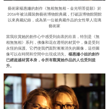
藝術家楊惠姍的創作《無相無無相－金光明菩提願》於
2016年被法國裝飾藝術博物館典藏，打破該博物館開館
以來典藏紀錄，成為第一位被典藏作品的女性華人琉璃
藝術家
當我欣賞她的創作心中感受到由衷的欣喜，特別是《無
相無無相》系列，佛像和花在透明的材質中，像是受到
永恆的保護。它們使我們面對漸漸消失的圖像，這些圖
像可以在時間和空間中出現或消失。
楊惠姍小姐的創作
已經超越材質本身，令所有觀賞她作品的人也受到提
升。