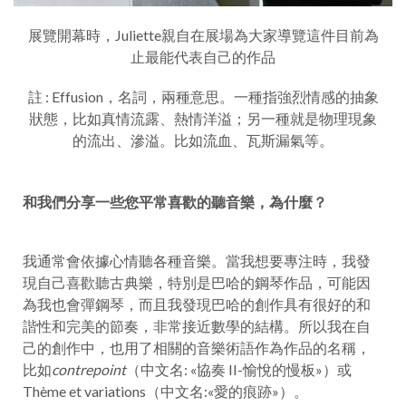
展覽開幕時，Juliette親自在展場為大家導覽這件目前為
止最能代表自己的作品
註 : Effusion，名詞，兩種意思。
一種指強烈情感的抽象
狀態，比如真情流露、熱情洋溢；另一種就是物理現象
的流出、滲溢。比如流血、瓦斯漏氣等。
和我們分享一些您平常喜歡的聽音樂，為什麼？
我通常會依據心情聽各種音樂。當我想要專注時，我發
現自己喜歡聽古典樂，特別是巴哈的鋼琴作品，可能因
為我也會彈鋼琴，而且我發現巴哈的創作具有很好的和
諧性和完美的節奏，非常接近數學的結構。所以我在自
己的創作中，也用了相關的音樂術語作為作品的名稱，
比如
contrepoint
（中文名: «協奏 II-愉悅的慢板»）或
Thème et variations（中文名:«愛的痕跡»）。