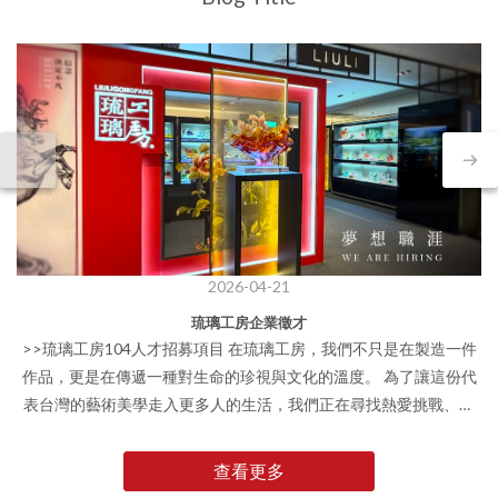
2026-04-21
琉璃工房企業徵才
>>琉璃工房104人才招募項目 在琉璃工房，我們不只是在製造一件
作品，更是在傳遞一種對生命的珍視與文化的溫度。 為了讓這份代
表台灣的藝術美學走入更多人的生活，我們正在尋找熱愛挑戰、對
美感有共鳴的你加入我們的團隊。誠摯歡迎擁有熱誠、願意與品牌
共同成長的您，點入上方104連結了解相關職缺訊息。 讓我們一起
查看更多
在琉璃的世界裡，開啟屬於你我共同的璀璨願景。 ※延伸閱讀：琉