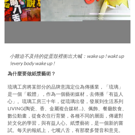
小雞迫不及待的從蛋殼裡衝出大喊：wake up ! wakt up
!every body wake up !
為什麼要做紙漿藝術？
琉璃工房將某部分的品牌意識定位為傳播業，「琉璃」
是一個「載體」，作為一個藝術媒材，去傳播「有益人
心」。琉璃工房三十年，從琉璃出發，發展到生活系列
LIVING(陶瓷、香、金屬複合媒材…)、佩飾、餐廳飲食、
數位動畫，從食衣住行育樂，各種不同的層面，傳遞對
於文化的學習，與有益人心。紙漿藝術，是一個新的嘗
試。每天的報紙上，七嘴八舌，有那麼多聲音和意見。