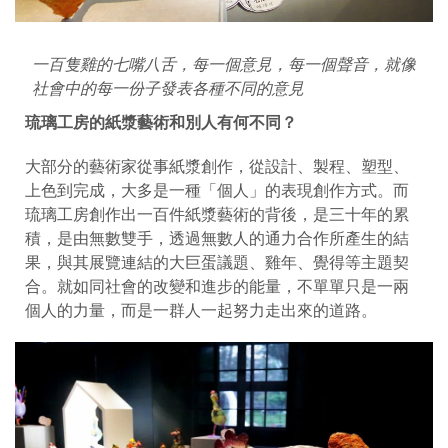
一百隻雞的七嘴八舌，每一個意見，每一個聲音，就像
社會中的每一份子發表各種不同的意見
琉璃工房的紙漿藝術和別人有何不同？
大部分的藝術家從事紙漿創作，從設計、製程、塑型、
上色到完成，大多是一種「個人」的表現創作方式。而
琉璃工房創作出一百件紙漿藝術的背後，是三十年的累
積，是由無數雙手，透過無數人的通力合作所產生的結
果，與其展覽連結的大巨蛋議題、雞年、覺得等主題契
合。就如同社會的改變和進步的能量，不單單只是一兩
個人的力量，而是一群人一起努力走出來的道路。