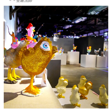
－－聖嚴法師