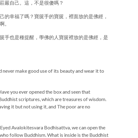
莊嚴自己。這，不是很傻嗎？
己的幸福了嗎？寶篋手的寶篋，裡面放的是佛經，
啊。
篋手也是種提醒，學佛的人寶篋裡放的是佛經，是
and never make good use of its beauty and wear it to
. Have you ever opened the box and seen that
uddhist scriptures, which are treasures of wisdom.
ing it but not using it, and The poor are no
-Eyed Avalokitesvara Bodhisattva, we can open the
e who follow Buddhism. What is inside is the Buddhist