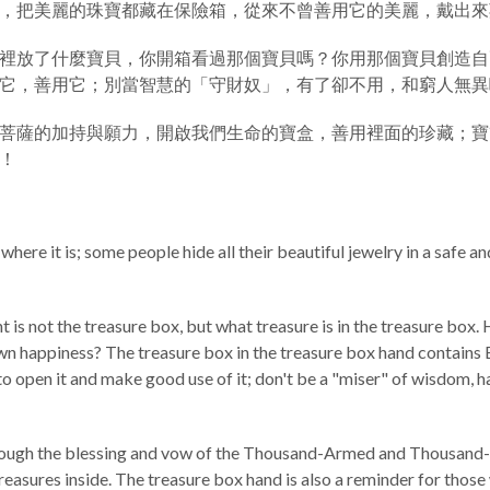
，把美麗的珠寶都藏在保險箱，從來不曾善用它的美麗，戴出來
裡放了什麼寶貝，你開箱看過那個寶貝嗎？你用那個寶貝創造自
它，善用它；別當智慧的「守財奴」，有了卻不用，和窮人無異
菩薩的加持與願力，開啟我們生命的寶盒，善用裡面的珍藏；寶
！
here it is; some people hide all their beautiful jewelry in a safe 
 is not the treasure box, but what treasure is in the treasure box
n happiness? The treasure box in the treasure box hand contains B
o open it and make good use of it; don't be a "miser" of wisdom, hav
 through the blessing and vow of the Thousand-Armed and Thousand
reasures inside. The treasure box hand is also a reminder for thos