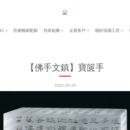
NG
官網獨家配飾
預算範圍
企業客戶
關於琉璃工房
【佛手文鎮】寶篋手
2023-04-24