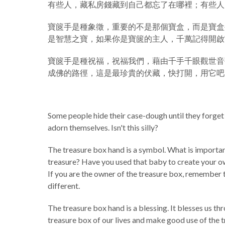
有些人，藏私房錢藏到自己都忘了在哪裡；有些人
寶篋手是種象徵，重要的不是那個寶盒，而是寶盒
是智慧之寶，如果你是寶篋的主人，千萬記得開啟
寶篋手是種祝福，祝福我們，藉由千手千眼觀世音
成佛的路徑，這是最珍貴的伏藏，快打開，用它吧
Some people hide their case-dough until they forget w
adorn themselves. Isn't this silly?
The treasure box hand is a symbol. What is important
treasure? Have you used that baby to create your ow
If you are the owner of the treasure box, remember t
different.
The treasure box hand is a blessing. It blesses us
treasure box of our lives and make good use of the t