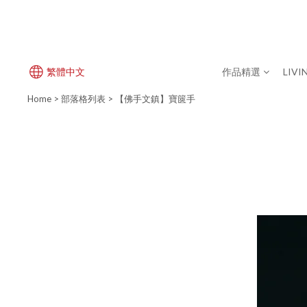
繁體中文
作品精選
LIVI
Home
>
部落格列表
>
【佛手文鎮】寶篋手