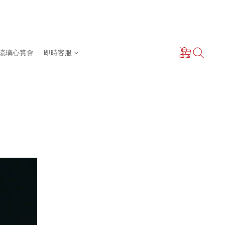
琉璃心賞會
即時客服