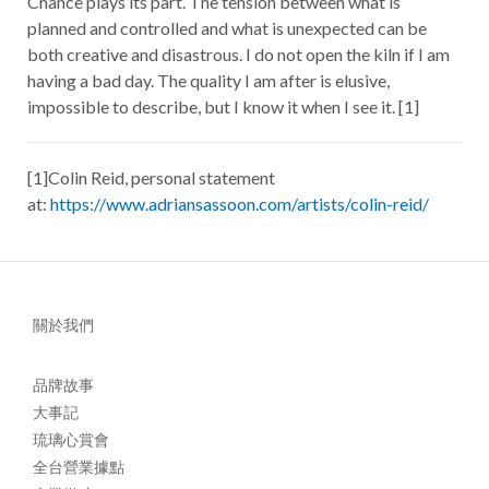
Chance plays its part. The tension between what is
planned and controlled and what is unexpected can be
both creative and disastrous. I do not open the kiln if I am
having a bad day. The quality I am after is elusive,
impossible to describe, but I know it when I see it. [1]
[1]Colin Reid, personal statement
at:
https://www.adriansassoon.com/artists/colin-reid/
關於我們
品牌故事
大事記
琉璃心賞會
全台營業據點