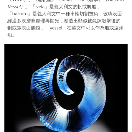
Vessel）
。 「 vela」是義大利文的帆或帆船，
「battuto」是義大利文中一種車輪切割技術，玻璃表面
經過多次磨擦處理再拋光，塑造出類似被鍛鍊敲擊後的
銅或錫表面觸感，「vessel」在英文中可以作為船或遠洋
船。