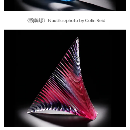
《鸚鵡螺》Nautilus/photo by Colin Reid