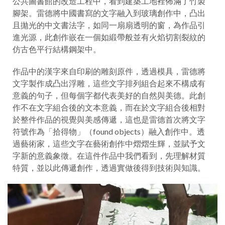
公共圖書館的改造工程中，看到建築工地裡佈滿了竹製
腳架。雷德將中國書寫的文字融入到玻璃創作中，凸出
且拋光的中文書法字，如同一扇扇透明的窗，為作品引
進光源，此創作嵌在一個如緞帶般並有火焰切割裂紋的
仿古色平行結構鋼架中。
作品中的漢字來自印刷的雕刻原件，透過模具，雷德將
文字製作成凸出浮雕，這些文字排列組合起來不構成有
意義的句子，但每個字都代表美好的自然與美德。此創
作不在文字組合後的文本意義，而在於文字組合後相對
於整件作品的視覺與美感傳遞，這也是雷德首次將文字
符號作為「拾得物」（found objects）融入創作中。透
過藝術家，這些文字在藝術創作中熠熠生輝，並賦予文
字新的意義象徵。在這件作品中我們看到，先理解材質
特質，並以此傳遞創作，透過實做後得到技術與知識。