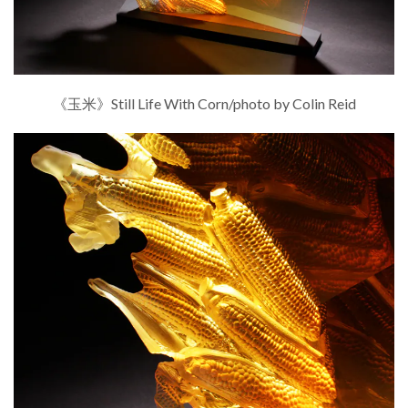
《玉米》Still Life With Corn/photo by Colin Reid