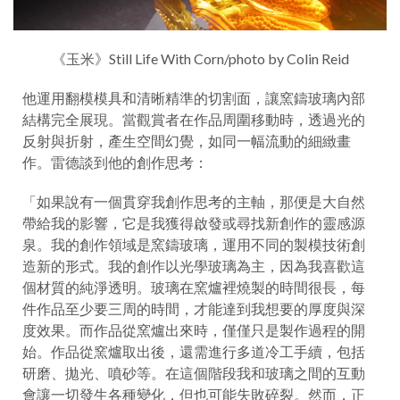
《玉米》Still Life With Corn/photo by Colin Reid
他運用翻模模具和清晰精準的切割面，讓窯鑄玻璃內部
結構完全展現。當觀賞者在作品周圍移動時，透過光的
反射與折射，產生空間幻覺，如同一幅流動的細緻畫
作。雷德談到他的創作思考：
「如果說有一個貫穿我創作思考的主軸，那便是大自然
帶給我的影響，它是我獲得啟發或尋找新創作的靈感源
泉。我的創作領域是窯鑄玻璃，運用不同的製模技術創
造新的形式。我的創作以光學玻璃為主，因為我喜歡這
個材質的純淨透明。玻璃在窯爐裡燒製的時間很長，每
件作品至少要三周的時間，才能達到我想要的厚度與深
度效果。而作品從窯爐出來時，僅僅只是製作過程的開
始。作品從窯爐取出後，還需進行多道冷工手續，包括
研磨、拋光、噴砂等。在這個階段我和玻璃之間的互動
會讓一切發生各種變化，但也可能失敗碎裂。然而，正