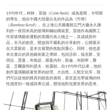
1970年代，柯林．雷德（Colin Reid）成為基斯．卡明斯
的學生，他在中國大陸最出名的作品為《竹簡》
（
Bamboo Scroll）
。在上海公共圖書館正門大廳永久陳
列的一座四米高的玻璃和鋼結構裝置。雷德作為國際工
作室玻璃藝術運動的英國代表人物之一，其成就與作
品，非凡的創意、開放與不藏私的分享創作，公開展示
在大眾眼前，是本次展覽的焦點與重心。同時，他也是
本次展出的其他藝術家之導師，包括莎莉．福克斯，安
琪拉．賈曼，布魯諾．羅曼內利，凱倫．布朗寧，費
茲．艾爾森和約瑟夫．哈靈頓。自1970年代以來，他的
創作靈感圍繞著世界的紋理、大自然、人類文化等，我
們可以從他的模具到鑄造的過程，甚至是光學玻璃的特
性感受到一致感與專注感，體現他對現實世界的思考。