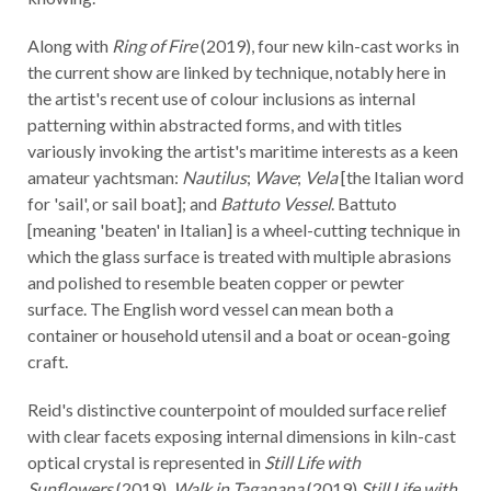
Along with
Ring of Fire
(2019), four new kiln-cast works in
the current show are linked by technique, notably here in
the artist's recent use of colour inclusions as internal
patterning within abstracted forms, and with titles
variously invoking the artist's maritime interests as a keen
amateur yachtsman:
Nautilus
;
Wave
;
Vela
[the Italian word
for 'sail', or sail boat]; and
Battuto Vessel
. Battuto
[meaning 'beaten' in Italian] is a wheel-cutting technique in
which the glass surface is treated with multiple abrasions
and polished to resemble beaten copper or pewter
surface. The English word vessel can mean both a
container or household utensil and a boat or ocean-going
craft.
Reid's distinctive counterpoint of moulded surface relief
with clear facets exposing internal dimensions in kiln-cast
optical crystal is represented in
Still Life with
Sunflowers
(2019),
Walk in Taganana
(2019)
Still Life with