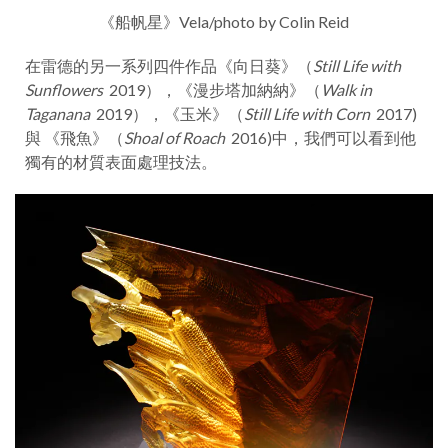
《船帆星》Vela/photo by Colin Reid
在雷德的另一系列四件作品《向日葵》（
Still Life with
Sunflowers
2019），《漫步塔加納納》（
Walk in
Taganana
2019），《玉米》（
Still Life with Corn
2017)
與 《飛魚》（
Shoal of Roach
2016)中，我們可以看到他
獨有的材質表面處理技法。