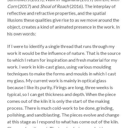
Corn
(2017) and
Shoal of Roach
(2016). The interplay of
reflective and refractive properties, and the spatial
illusions these qualities give rise to as we move around the
object, creates a kind of animated presence in the work. In
his own words:
If I were to identify a single thread that runs through my
work it would be the influence of nature. That is the source
to which I return for inspiration and fresh material for my
work. I work in kiln-cast glass, using various moulding
techniques to make the forms and moulds in which I cast
my glass. My current work is mainly in optical glass
because I like its purity. Firings are long, three weeks is
typical, so I can get thickness and depth. When the piece
comes out of the kiln it is only the start of the making
process. There is much cold-work to be done, grinding,
polishing, and sandblasting. The pieces evolve and change
at this stage as I respond to what has come out of the kiln.