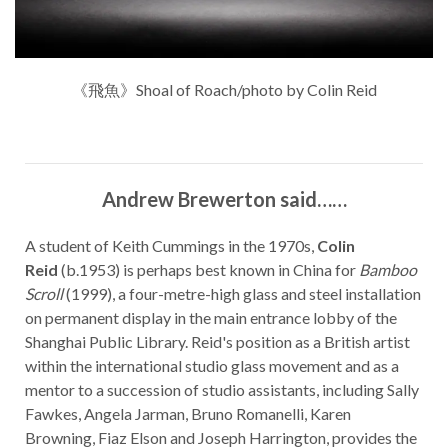
《飛魚》Shoal of Roach/photo by Colin Reid
Andrew Brewerton said……
A student of Keith Cummings in the 1970s,
Colin
Reid
(b.1953) is perhaps best known in China for
Bamboo
Scroll
(1999), a four-metre-high glass and steel installation
on permanent display in the main entrance lobby of the
Shanghai Public Library. Reid's position as a British artist
within the international studio glass movement and as a
mentor to a succession of studio assistants, including Sally
Fawkes, Angela Jarman, Bruno Romanelli, Karen
Browning, Fiaz Elson and Joseph Harrington, provides the