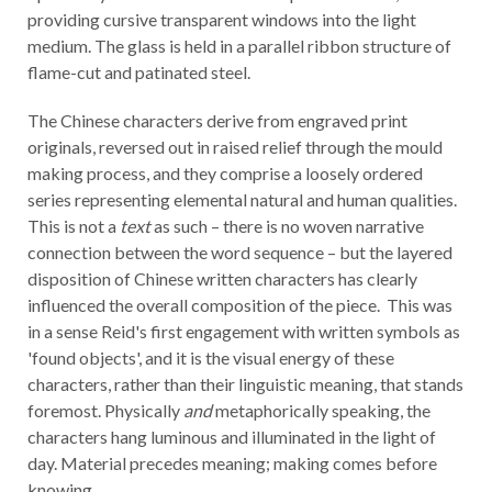
providing cursive transparent windows into the light
medium. The glass is held in a parallel ribbon structure of
flame-cut and patinated steel.
The Chinese characters derive from engraved print
originals, reversed out in raised relief through the mould
making process, and they comprise a loosely ordered
series representing elemental natural and human qualities.
This is not a
text
as such – there is no woven narrative
connection between the word sequence – but the layered
disposition of Chinese written characters has clearly
influenced the overall composition of the piece. This was
in a sense Reid's first engagement with written symbols as
'found objects', and it is the visual energy of these
characters, rather than their linguistic meaning, that stands
foremost. Physically
and
metaphorically speaking, the
characters hang luminous and illuminated in the light of
day. Material precedes meaning; making comes before
knowing.