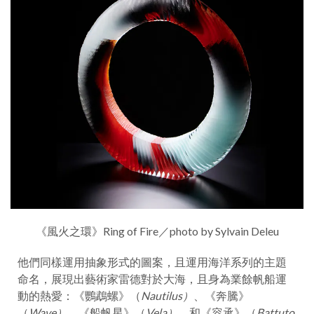
《風火之環》Ring of Fire／photo by Sylvain Deleu
他們同樣運用抽象形式的圖案，且運用海洋系列的主題
命名，展現出藝術家雷德對於大海，且身為業餘帆船運
動的熱愛：《鸚鵡螺》（
Nautilus）
、《奔騰》
（
Wave）
、《船帆星》（
Vela）
、和《容承》（
Battuto