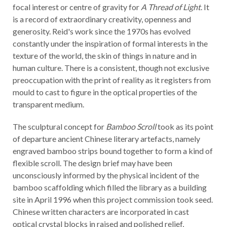
focal interest or centre of gravity for
A Thread of Light
. It
is a record of extraordinary creativity, openness and
generosity. Reid's work since the 1970s has evolved
constantly under the inspiration of formal interests in the
texture of the world, the skin of things in nature and in
human culture. There is a consistent, though not exclusive
preoccupation with the print of reality as it registers from
mould to cast to figure in the optical properties of the
transparent medium.
The sculptural concept for
Bamboo Scroll
took as its point
of departure ancient Chinese literary artefacts, namely
engraved bamboo strips bound together to form a kind of
flexible scroll. The design brief may have been
unconsciously informed by the physical incident of the
bamboo scaffolding which filled the library as a building
site in April 1996 when this project commission took seed.
Chinese written characters are incorporated in cast
optical crystal blocks in raised and polished relief,