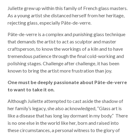
Juliette grew up within this family of French glass masters.
As a young artist she distanced herself from her heritage,
rejecting glass, especially Pâte-de-verre.
Pâte-de-verre is a complex and punishing glass technique
that demands the artist to act as sculptor and master
craftsperson, to know the workings of a kiln and to have
tremendous patience through the final cold-working and
polishing stages. Challenge after challenge, it has been
known to bring the artist more frustration than joy.
One must be deeply passionate about Pâte-de-verre
to want to take it on.
Although Juliette attempted to cast aside the shadow of
her family’s legacy, she also acknowledged, “Glass art is
like a disease that has long lay dormant in my body.” There
is no one else in the world like her, born and raised into
these circumstances, a personal witness to the glory of