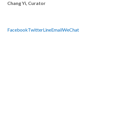
Chang Yi, Curator
Facebook
Twitter
Line
Email
WeChat