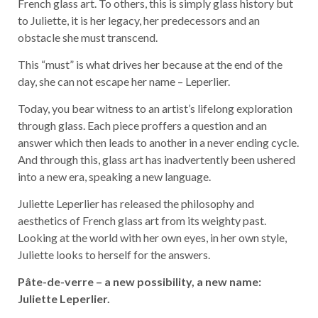
French glass art. To others, this is simply glass history but
to Juliette, it is her legacy, her predecessors and an
obstacle she must transcend.
This “must” is what drives her because at the end of the
day, she can not escape her name – Leperlier.
Today, you bear witness to an artist’s lifelong exploration
through glass. Each piece proffers a question and an
answer which then leads to another in a never ending cycle.
And through this, glass art has inadvertently been ushered
into a new era, speaking a new language.
Juliette Leperlier has released the philosophy and
aesthetics of French glass art from its weighty past.
Looking at the world with her own eyes, in her own style,
Juliette looks to herself for the answers.
Pâte-de-verre – a new possibility, a new name:
Juliette Leperlier.