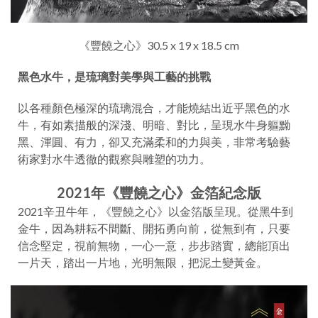
《豐饒之心》30.5 x 19 x 18.5 cm
黑色水牛，是琉璃對美學與工藝的挑戰
以各種顏色極深的琉璃混合，才能燒結出近乎黑色的水
牛，有如素描般的深淺、明暗、對比，呈現水牛身軀黝
黑、渾圓、有力，卻又充滿柔和的力與美，非常考驗藝
術家對水牛透徹的觀察與雕塑的功力。
2021年《豐饒之心》金箔紀念版
2021辛丑牛年，《豐饒之心》以金箔版呈現。從黑牛到
金牛，因為耕耘不間斷、開拓勇向前，從無到有，只要
信念堅定，視前無物，一心一意，步步踏實，總能頂出
一片天，踏出一片地，光明無限，把泥土變黃金。