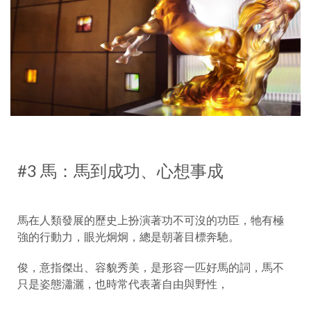
#3 馬：馬到成功、心想事成
馬在人類發展的歷史上扮演著功不可沒的功臣，牠有極
強的行動力，眼光炯炯，總是朝著目標奔馳。
俊，意指傑出、容貌秀美，是形容一匹好馬的詞，馬不
只是姿態瀟灑，也時常代表著自由與野性，