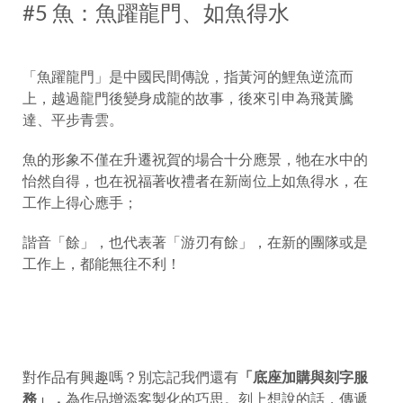
#5 魚：魚躍龍門、如魚得水
「魚躍龍門」是中國民間傳說，指黃河的鯉魚逆流而
上，越過龍門後變身成龍的故事，後來引申為飛黃騰
達、平步青雲。
魚的形象不僅在升遷祝賀的場合十分應景，牠在水中的
怡然自得，也在祝福著收禮者在新崗位上如魚得水，在
工作上得心應手；
諧音「餘」，也代表著「游刃有餘」，在新的團隊或是
工作上，都能無往不利！
對作品有興趣嗎？別忘記我們還有
「底座加購與刻字服
務」，
為作品增添客製化的巧思。刻上想說的話，傳遞