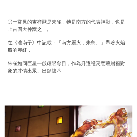
另一常見的吉祥獸是朱雀，牠是南方的代表神獸，也是
上古四大神獸之一。
在《淮南子》中記載：「南方屬火，朱鳥。」帶著火焰
般的赤紅，
朱雀如同巨星一般耀眼奪目，作為升遷禮寓意著贈禮對
象的才情出眾、出類拔萃。