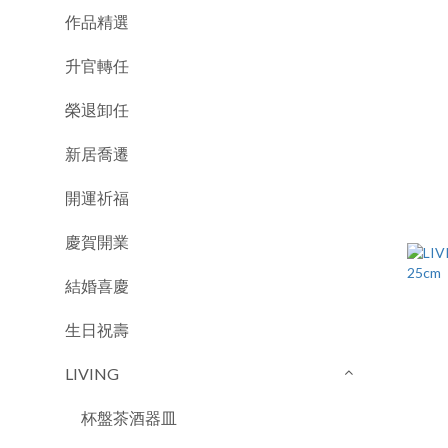
作品精選
升官轉任
榮退卸任
新居喬遷
開運祈福
慶賀開業
結婚喜慶
生日祝壽
LIVING
杯盤茶酒器皿