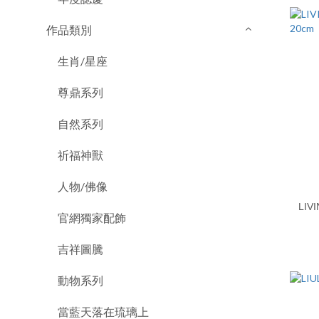
作品類別
生肖/星座
尊鼎系列
自然系列
祈福神獸
人物/佛像
LIVING 永恆
官網獨家配飾
吉祥圖騰
動物系列
當藍天落在琉璃上