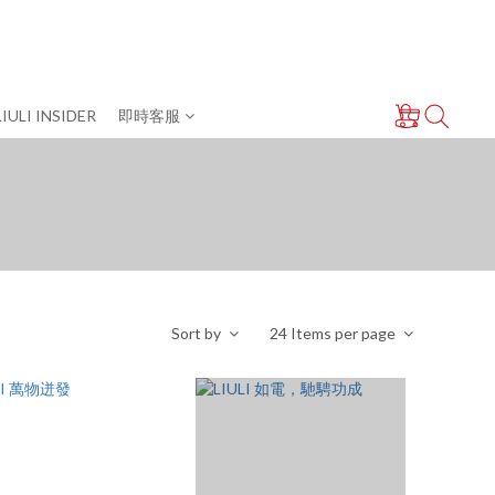
LIULI INSIDER
即時客服
Sort by
24 Items per page