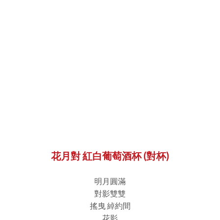
花月對 紅白葡萄酒杯 (對杯)
明月圓滿
對影雙雙
搖曳 綽約間
花影