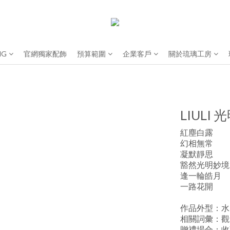
NG
官網獨家配飾
預算範圍
企業客戶
關於琉璃工房
LIULI
紅塵白露
幻相無常
凝默靜思
豁然光明妙境
逢一輪皓月
一路花開
作品外型：水
相關詞彙：觀
贈禮場合：收