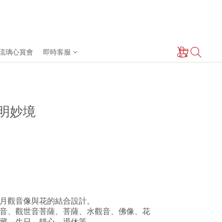
琉璃心賞會
即時客服
 光明妙境
月觀音像與花的結合設計。
音、觀世音菩薩、菩薩、水觀音、佛像、花
藏、生日、靜心、退休等。