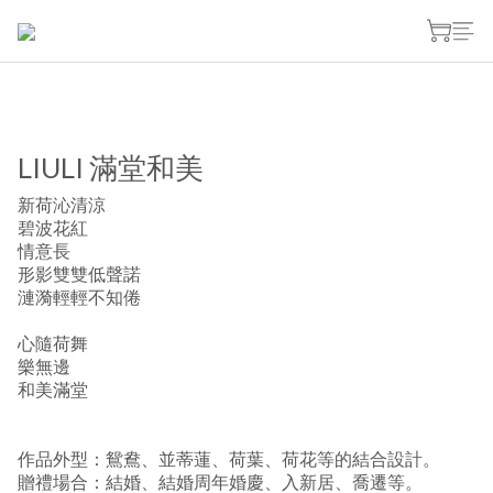
LIULI 滿堂和美
新荷沁清涼
碧波花紅
情意長
形影雙雙低聲諾
漣漪輕輕不知倦
心隨荷舞
樂無邊
和美滿堂
作品外型：鴛鴦、並蒂蓮、荷葉、荷花等的結合設計。
贈禮場合：結婚、結婚周年婚慶、入新居、喬遷等。