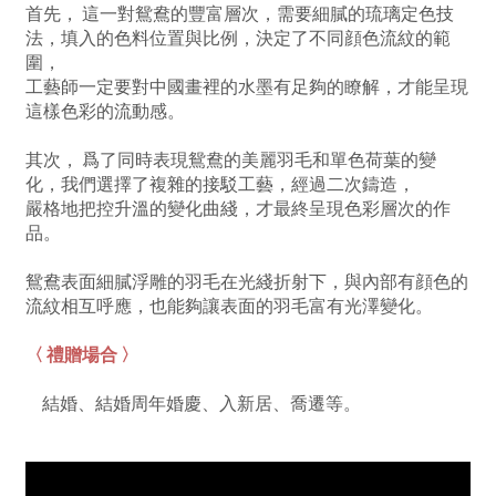
首先， 這一對鴛鴦的豐富層次，需要細膩的琉璃定色技
法，填入的色料位置與比例，決定了不同顔色流紋的範
圍，
工藝師一定要對中國畫裡的水墨有足夠的瞭解，才能呈現
這樣色彩的流動感。
其次， 爲了同時表現鴛鴦的美麗羽毛和單色荷葉的變
化，我們選擇了複雜的接駁工藝，經過二次鑄造，
嚴格地把控升溫的變化曲綫，才最終呈現色彩層次的作
品。
鴛鴦表面細膩浮雕的羽毛在光綫折射下，與內部有顔色的
流紋相互呼應，也能夠讓表面的羽毛富有光澤變化。
〈 禮贈場合 〉
結婚、結婚周年婚慶、入新居
、喬遷
等。