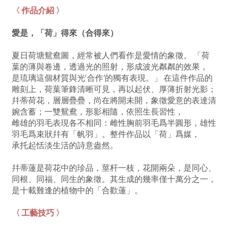
〈 作品介紹 〉
愛是，「荷」得來（合得來）
夏日荷塘鴛鴦圖，經常被人們看作是愛情的象徵。 「荷
葉的薄與卷邊，透過光的照射，形成波光粼粼的效果，
是琉璃這個材質與光‘合作’的獨有表現。」 在這件作品的
雕刻上，荷葉筆鋒清晰可見，再以起伏、厚薄折射光影；
幷蒂荷花，層層疊疊，尚在將開未開，象徵愛意的表達清
婉含蓄；一雙鴛鴦，形影相隨，依照生長習性，
雌雄的羽毛表現各不相同：雌性胸前羽毛爲半圓形，雄性
羽毛爲束狀幷有「帆羽」。整件作品以「荷」爲媒，
承托起恬淡生活的詩意盎然。
幷蒂蓮是荷花中的珍品，莖杆一枝，花開兩朵，是同心、
同根、同福、同生的象徵。其生成的幾率僅十萬分之一，
是十載難逢的植物中的「合歡蓮」。
〈 工藝技巧 〉