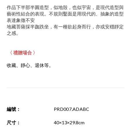
作品下半部半圓造型，似地殼，也似宇宙，是現代造型與
藝術性結合的表現。不規則鑿面是用現代的、抽象的造型
表達象徵不安
地藏菩薩採半跏跌坐，有一種欲起身而行，亦或安穩靜定
之感。
〈 禮贈場合 〉
收藏、靜心、退休等。
編號
：
PRD007.ADABC
尺寸
：
40×13×29.8cm