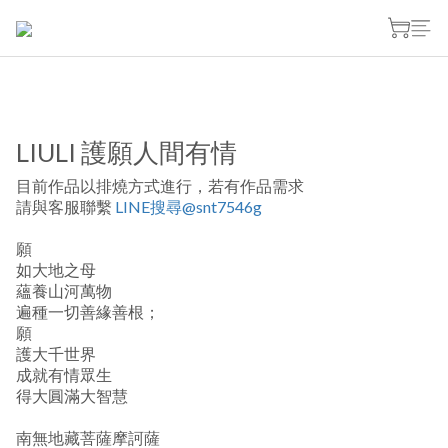
LIULI 護願人間有情
目前作品以排燒方式進行，若有作品需求
請與客服聯繫 
LINE搜尋@snt7546g
願
如大地之母
蘊養山河萬物
遍種一切善緣善根；
願
護大千世界
成就有情眾生
得大圓滿大智慧
南無地藏菩薩摩訶薩