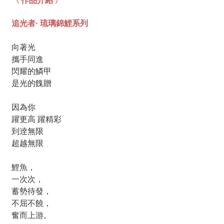
追光者· 琉璃錦鯉系列
向著光
攜手同進
閃耀的鱗甲
是光的餽贈
因為你
躍更高 躍精彩
到逹無限
超越無限
鯉魚，
一次次，
蓄勢待發，
不屈不饒，
奮而上游。