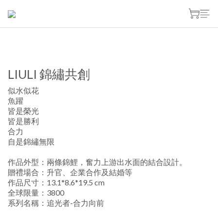
LIULI 錦繡共創
似水似花
魚躍
皆是榮光
皆是勝利
合力
自是錦繡無限
作品外型：兩條錦鯉，奮力上游出水面的結合設計。
贈禮場合：升官、企業合作及結婚等
作品尺寸：13.1*8.6*19.5 cm 
全球限量：3800
系列名稱：追光者-合力向前