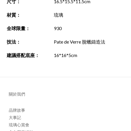
尺寸
：
16.5*15.5*11.5cm
材質
：
琉璃
全球限量：
930
技法
：
Pate de Verre 脫蠟鑄造法
建議搭配底座
：
16*16*5cm
關於我們
品牌故事
大事記
琉璃心賞會