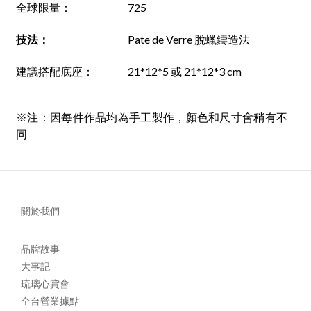
全球限量：
725
技法
：
Pate de Verre 脫蠟鑄造法
建議搭配底座
：
21*12*5 或 21*12*3 cm
※注：因每件作品均為手工製作，顏色和尺寸會稍有不
同
關於我們
品牌故事
大事記
琉璃心賞會
全台營業據點