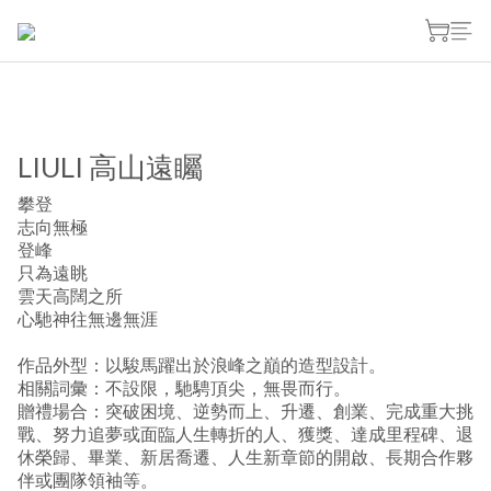
LIULI 高山遠矚
攀登
志向無極
登峰
只為遠眺
雲天高闊之所
心馳神往無邊無涯
作品外型：以駿馬躍出於浪峰之巔的造型設計。
相關詞彙：不設限，馳騁頂尖，無畏而行。
贈禮場合：突破困境、逆勢而上、升遷、創業、完成重大挑
戰、努力追夢或面臨人生轉折的人、獲獎、達成里程碑、退
休榮歸、畢業、新居喬遷、人生新章節的開啟、長期合作夥
伴或團隊領袖等。