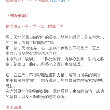
〈 作品介紹 〉
信念決定不凡 - 從一念，躍騰千里
馬，天地間最自由馳行的靈魂；
馳騁的瞬間，是光與意志
的共舞，跨越了時間與空間。
那一刻，天地無界，心志無羈；
奔馳的不只是馬，更是一
場自心而發的榮耀與信念之旅。
本系列以「馳騁」、「與光同行」為核心意象，
以馬之群
像，刻畫出一曲心志與榮光交織的生命禮讚。
這一匹匹馬，不僅彰顯速度與力量，展現力與美的和諧，
更承載著無畏前行，志存高遠，對無限遠方的探索精神與
嚮往。
在光與風常伴馳騁的剎那，
我們看見：生命的熱情，成功
的堅持，以及不懈向光的志向永恆。
高山遠矚