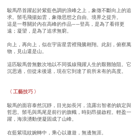
駿馬昂首躍起於紫藍色調的浪峰之上，象徵不斷向上的
追
求。鬃毛飛揚如雲，象徵思想之自由、境界之提升。
這是一尊關於內在高峰的作品——登高，是為了看得更
遠；凝望，是為了追求無窮。
向上，再向上，似在宇宙星雲裡飛騰翱翔。此刻，俯察
萬
物，見山還是山。
這匹駿馬曾無數次地以不同弧線飛躍人生的艱難險阻。
它
沉思過，但從未後退，現在它到達
了前所未有的高度。
〈 工藝技巧 〉
駿馬的面容泰然沉靜，目光如長河，流露出智者的鎮定
與
哲思。
鬃毛與馬尾是前行的旗幟，時刻昂揚啟程。輕盈一
躍，
海浪湧動便凝固成了山峰。
在藍紫琉紋婉轉中，乘心以遨遊，無邊無涯。