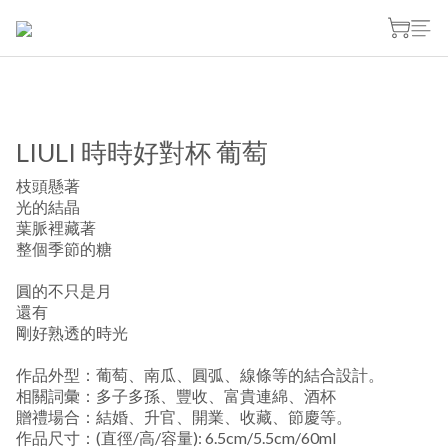
LIULI 時時好對杯 葡萄
枝頭懸著
光的結晶
葉脈裡藏著
整個季節的糖
圓的不只是月
還有
剛好熟透的時光
作品外型：葡萄、南瓜、圓弧、線條等的結合設計。
相關詞彙：多子多孫、豐收、富貴連綿、酒杯
贈禮場合：結婚、升官、開業、收藏、節慶等。
作品尺寸：(直徑/高/容量): 6.5cm/5.5cm/60ml