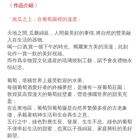
〈 作品介紹 〉
「南瓜之上，在葡萄園裡的溫度」
天地之間, 瓜瓞綿延，人間最美好的事情, 將自然的豐美融
入在生活的器物,
喝一口酒,賞一個下午的時光。獨屬東方美的浪漫，此刻
化作一賞一飲的美好祝福。
而作爲非物質文化遺産的琉璃燒制工藝，賦予會友禮物永
恒紀念。
葡萄，堪稱世界上最受歡迎的水果。
每個葡萄酒愛好者的終極夢想，是擁有一座葡萄莊園；
敦煌莫高窟漫天的葡萄紋壁畫，營造佛國世界的甜美充
盈；
在近東地區，葡萄與葡萄藤是自然界繁榮多産的古老象
徵，承載著精神生活和生命再生之意。
五行之中，綠色對應生長、發展、生生不息。綠色的葡萄
不僅串起生活的甜蜜，也寓以子孫綿延、家庭興旺的美好
願望。