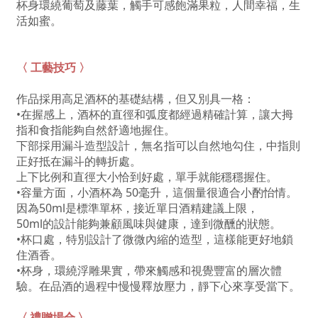
杯身環繞葡萄及藤葉，觸手可感飽滿果粒，人間幸福，生
活如蜜。
〈 工藝技巧 〉
作品採用高足酒杯的基礎結構，但又別具一格：
•在握感上，酒杯的直徑和弧度都經過精確計算，讓大拇
指和食指能夠自然舒適地握住。
下部採用漏斗造型設計，無名指可以自然地勾住，中指則
正好抵在漏斗的轉折處。
上下比例和直徑大小恰到好處，單手就能穩穩握住。
•容量方面，小酒杯為 50毫升，這個量很適合小酌怡情。
因為50ml是標準單杯，接近單日酒精建議上限，
50ml的設計能夠兼顧風味與健康，
達到微醺的狀態。
•杯口處，特別設計了微微內縮的造型，這樣能更好地鎖
住酒香。
•杯身，環繞浮雕果實，帶來觸感和視覺豐富的層次體
驗。在品酒的過程中慢慢釋放壓力，靜下心來享受當下。
〈 禮贈場合 〉