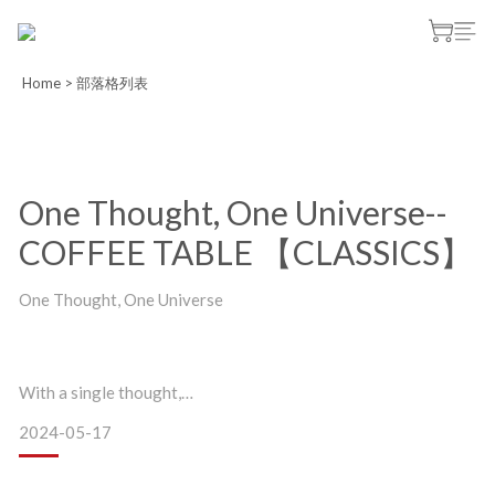
Home
>
部落格列表
One Thought, One Universe--
COFFEE TABLE 【CLASSICS】
One Thought, One Universe
With a single thought,
2024-05-17
The essence of liuli is reborn within a table.
Interweaving the universes that glide between fingertips,