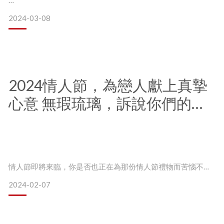
國際婦女節到了現代有許多稱呼，女力節、女王節、女神
2024-03-08
節……，
小資吉利大滿貫！辦公居家必備開運小物 #1花映月 菊紋琉璃盤
為「婦女」們加上形形色色的樣貌印象。
褪下這些標誌與口號，國際婦女節其實在慶祝女性在社經地
位、文化、政治等領域獲得的成就，也在促進了性別平等的推
清澈透明的琉璃置物盤，不僅可以置放隨身小物
2024情人節，為戀人獻上真摯
廣。
維持桌面整潔，也可以當作藝術品欣賞
心意 無瑕琉璃，訴說你們的愛
回首歷史，看見女性為了爭取權益的果敢與勇氣，
情故事
看它容納光的樣態，隨著每日變化，產生值得玩味的風采
她們奮鬥的成果為後來的女性帶來巨大影響，滲入生活的方方
面面。
在工作感到乏味疲憊
情人節即將來臨，你是否也正在為那份情人節禮物而苦惱不已
呢？
各國有不同慶祝國際婦女節的方式，
2024-02-07
因為不同的關係階段、預算以及個人喜好考量上，有各式各樣
例如，義大利人會贈送有「女人花」之稱的黃花含羞草給身邊
的禮物選擇，實在是令人眼花撩亂！
的女性；