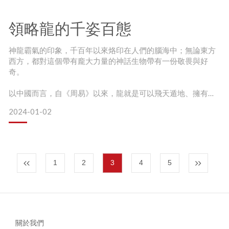
在波蘭，人們
領略龍的千姿百態
帶你走出選禮迷宮：基本選禮方向
神龍霸氣的印象，千百年以來烙印在人們的腦海中；無論東方
西方，都對這個帶有龐大力量的神話生物帶有一份敬畏與好
一般而言，挑選情人節禮物時，有兩種選禮思路：
奇。
一種是實用的選擇，例如香氛、配飾等等，讓禮物能夠陪伴另
以中國而言，自《周易》以來，龍就是可以飛天遁地、擁有無
一半的生活，增添質感；
際力量的神獸；隨著東漢時期佛教傳入中國[1]，將龍王、龍神
2024-01-02
[2]的概念一併傳入，再加上各種故事推波助瀾後，龍便有著現
另一種選擇是能夠長久保存的紀念品，讓愛能像藝術品一樣，
在鮮明的形象，其尊貴威嚴的模樣也常和皇室連結在一起，在
百看不厭，每個角度都有新的發現！
藝術中更是能時時看見龍的姿態。
龍在造型上有很多元的表現方式，每個都展現龍不同的精神面
1
2
3
4
5
貌。2024木龍年，琉璃工房以《一心相信，所念必真》龍系列
作品，帶您認識四
為何「琉璃」適合作為情人節禮物
每種材質都各有特點，琉璃最
關於我們