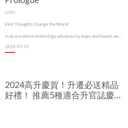
LIULI
Kind Thoughts Change the World
In an era where technology advances by leaps and bound, we
are growing increasingly dependent upon it. Both humanity
2024-05-15
and nature face extreme challenges. LIULI adheres to our core
philosophy of “uplifting humanit
2024高升慶賀！升遷必送精品
好禮！ 推薦5種適合升官誌慶的
琉璃作品