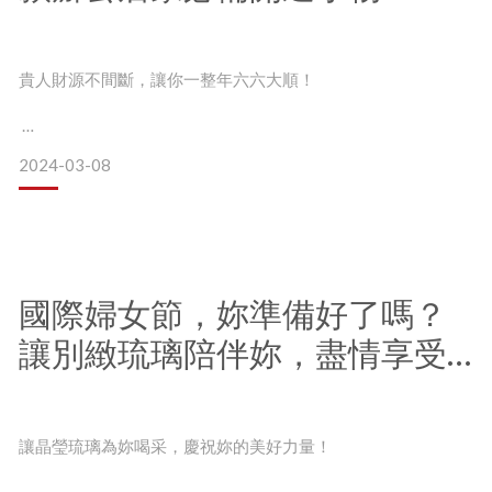
他們以各自的方式表達對於世間的「愛」，
也透過不同的力量，讓我們能夠事事順利、平平安安。
貴人財源不間斷，讓你一整年六六大順！
2024-03-08
2024龍年開運，在新的一年成為無可替代的MVP！
這次，我們精選了6款開運小物，
無論是招財納福還是貴人相助，放在辦公室或是居家環境，就
讓一系列開運小物陪伴你實現你的龍年大滿貫！
國際婦女節，妳準備好了嗎？
琉璃佛像推薦，傳遞祝福常保安康 #1 水月禪心 （觀音）
讓別緻琉璃陪伴妳，盡情享受
自在風華
水月觀音帶著慈祥面貌，以如意姿（一腳翹起，一腳放下之悠
讓晶瑩琉璃為妳喝采，慶祝妳的美好力量！
閒狀）示相，