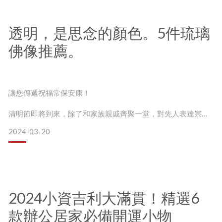
從這天開始，白晝也將漸漸長過黑夜，陽氣也會慢慢盛於陰
氣。
為何動物形象擺飾特別適合升遷禮？
透明，是思念的顏色。5件琉璃
佛像推薦。
藝術品
在古代，「春分」被視為最重要的節日，直到現在，依舊有許
多春分的民間習俗，
讓您傳遞祝福常保安康！
常見的習俗，例如要吃「太陽餅」、「春菜」（即春季盛產的
清明節即將到來，除了和家族親戚齊聚一堂，對先人表達崇敬
時蔬），或是要接春水、立蛋等等…，
之心，
2024-03-20
都是希望能夠開啟接下來的好運，讓運勢圓滿、事業財富順又
我們也可以透過琉璃藝術，傳達溫暖的思念與情感，
旺！
在這個慎終追遠的日子，一同領受佛祖的智慧與生活哲學。
2024小資吉利大滿貫！精選6
琉璃工房以澄淨琉璃，打造五尊神祇，
款辦公居家必備開運小物