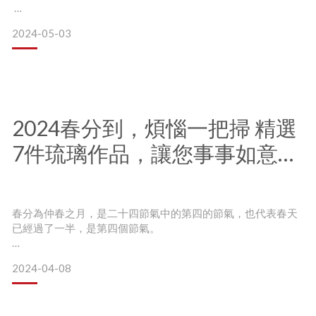
2024-05-03
升官標記著職涯中的重要里程碑，是一件值得慶祝的好事，
身邊的同事、上司升官，要如何送得自然又有滿滿誠意，可是
一門大學問！
常見的升遷禮有禮盒、植栽擺飾等等，也有人選擇贈送鋼筆，
2024春分到，煩惱一把掃 精選
加上個人化的刻字更能展現心意。
7件琉璃作品，讓您事事如意順
有時候，希望禮物能夠更有「份量感」與「高級感」，那麼藝
術擺飾會是再好不過的選擇。
心
琉璃藝術不僅是生活空間的重要點綴，也飽含著豐富的故事，
春分為仲春之月，是二十四節氣中的第四的節氣，也代表春天
已經過了一半，是第四個節氣。
代表著一份永恆的情感，讓你的誠意與感謝不會凋謝，也無法
被取代。
古書云：「春分者，陰陽相半也，故晝夜均而寒暑平。」
2024-04-08
白天黑夜平分，陰陽之氣處於一個動態平衡的狀況；