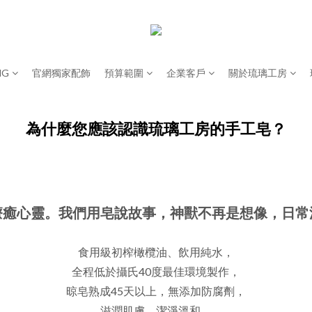
NG
官網獨家配飾
預算範圍
企業客戶
關於琉璃工房
為什麼您應該認識琉璃工房的手工皂？
療癒心靈。我們用皂說故事，神獸不再是想像，日常
食用級初榨橄欖油、飲用純水，
全程低於攝氏40度最佳環境製作，
晾皂熟成45天以上，無添加防腐劑，
滋潤肌膚，潔淨溫和。