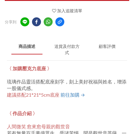
加入追蹤清單
分享到
商品描述
送貨及付款方
顧客評價
式
〈 加購壓克力底座 〉
琉璃作品靈活搭配底座刻字，刻上美好祝福與姓名，增添
一股儀式感。
建議搭配21*21*5cm底座
前往加購 →
〈 作品介紹 〉
人間微笑 愈來愈母親的觀世音
若有無量百千萬億眾生，受諸苦惱，聞是觀世音菩薩，一