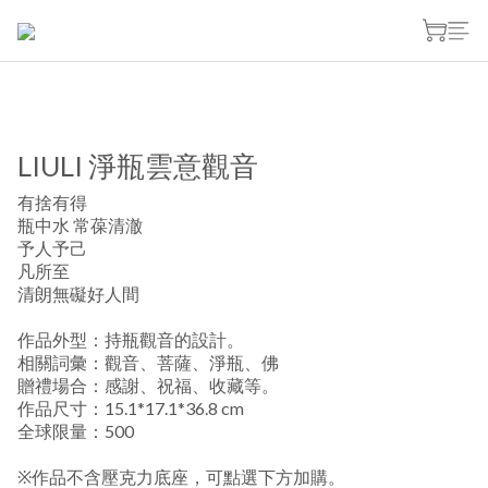
LIULI 淨瓶雲意觀音
有捨有得
瓶中水 常葆清澈
予人予己
凡所至
清朗無礙好人間
作品外型：持瓶觀音的設計。
相關詞彙：觀音、菩薩、淨瓶、佛
贈禮場合：感謝、祝福、收藏等。
作品尺寸：15.1*17.1*36.8 cm
全球限量：500
※作品不含壓克力底座，可點選下方加購。