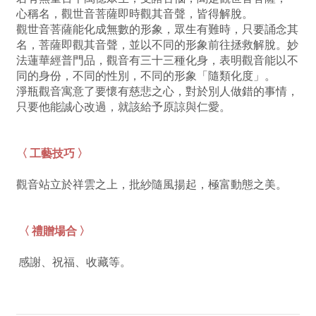
心稱名，觀世音菩薩即時觀其音聲，皆得解脫。
觀世音菩薩能化成無數的形象，眾生有難時，只要誦念其
名，菩薩即觀其音聲，並以不同的形象前往拯救解脫。妙
法蓮華經普門品，觀音有三十三種化身，表明觀音能以不
同的身份，不同的性別，不同的形象「隨類化度」。
淨瓶觀音寓意了要懷有慈悲之心，對於別人做錯的事情，
只要他能誠心改過，就該給予原諒與仁愛。
〈 工藝技巧 〉
觀音站立於祥雲之上，批紗隨風揚起，極富動態之美。
〈 禮贈場合 〉
感謝、祝福、收藏等。