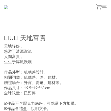
LIULI 天地富貴
天地靜好，
悠游于清源潔流
人間富貴，
生生于淳風沃壤 
作品外型：琉璃磚設計。
相關詞彙：琉璃磚、磚、建材。
贈禮場合：升官、喬遷、建材等。
作品尺寸：19.5*19.5*3 cm
全球限量：已暫停
※作品不含壓克力底座，可點選下方加購。
※作品含禮盒、說明文卡。