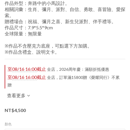
作品外型：奔路中的小馬設計。
相關詞彙：生肖、彌月、派對、自信、勇敢、喜冒險、愛探
索。
贈禮場合：祝福、彌月之喜、新生兒派對、伴手禮等。
作品尺寸：7.9*5.5*9cm
全球限量：無限量
※作品不含壓克力底座，可點選下方加購。
※作品含禮盒、說明文卡。
至
08/16 16:00
截止
全店，2026周年慶：滿額折抵優惠
至
08/16 16:00
截止
全店，訂單滿15800贈《榮耀同行》不累
贈
查看更多
NT$4,500
顏色