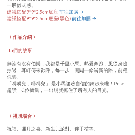
一股儀式感。
建議搭配9*9*2.5cm底座
前往加購 →
建議搭配9*9*2.5cm底座(黑色)
前往加購 →
〈 作品介紹 〉
Ta們的故事
無論有沒有伯樂，我都
是千里小馬。熱愛奔跑，
風從身邊
掠過，耳畔傳
來歡呼，每一步，開闢
一條嶄新的路，前程
似
錦。
「嘚嘚兒，嘚嘚兒」 是小馬邁著自信的舞步來啦！Pose
超讚，C位擔當，一出場就抓住了所有人的目光。
〈 禮贈場合 〉
祝福、彌月之喜、新生兒派對、伴手禮等。