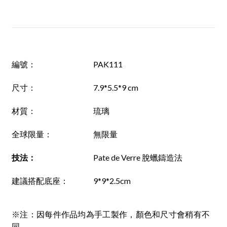
編號
：
PAK111
尺寸
：
7.9*5.5*9 cm
材質
：
琉璃
全球限量：
無限量
技法
：
Pate de Verre 脫蠟鑄造法
建議搭配底座
：
9*9*2.5cm
※注：因每件作品均為手工製作，顏色和尺寸會稍有不
同